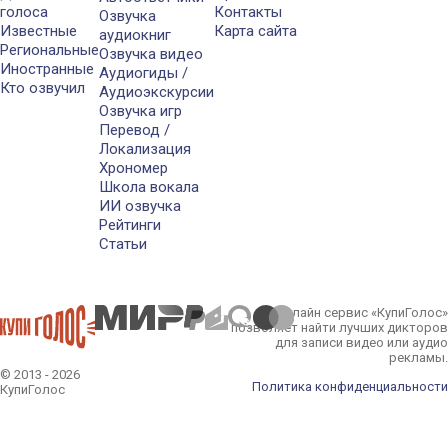
голоса
Контакты
Озвучка
Известные
Карта сайта
аудиокниг
Региональные
Озвучка видео
Иностранные
Аудиогиды /
Кто озвучил
Аудиоэкскурсии
Озвучка игр
Перевод /
Локализация
Хрономер
Школа вокала
ИИ озвучка
Рейтинги
Статьи
Онлайн сервис «КупиГолос»
позволяет найти лучших дикторов
для записи видео или аудио
рекламы.
© 2013 - 2026
Политика конфиденциальности
КупиГолос