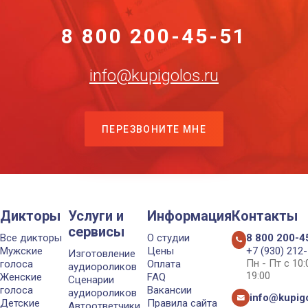
8 800 200-45-51
info@kupigolos.ru
ПЕРЕЗВОНИТЕ МНЕ
Дикторы
Услуги и
Информация
Контакты
сервисы
Все дикторы
О студии
8 800 200-4
Мужские
Цены
+7 (930) 212
Изготовление
Пн - Пт с 10
голоса
Оплата
аудиороликов
19:00
Женские
FAQ
Сценарии
голоса
Вакансии
аудиороликов
info@kupigo
Детские
Правила сайта
Автоответчики