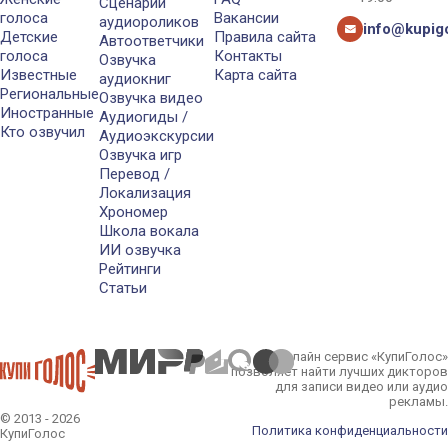
Сценарии
голоса
Вакансии
аудиороликов
info@kupigo
Детские
Правила сайта
Автоответчики
голоса
Контакты
Озвучка
Известные
Карта сайта
аудиокниг
Региональные
Озвучка видео
Иностранные
Аудиогиды /
Кто озвучил
Аудиоэкскурсии
Озвучка игр
Перевод /
Локализация
Хрономер
Школа вокала
ИИ озвучка
Рейтинги
Статьи
Онлайн сервис «КупиГолос»
позволяет найти лучших дикторов
для записи видео или аудио
рекламы.
© 2013 - 2026
Политика конфиденциальности
КупиГолос