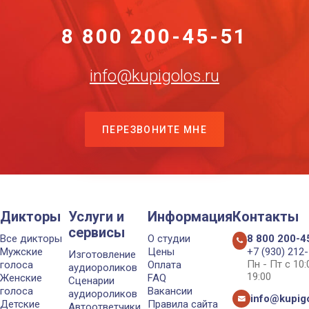
8 800 200-45-51
info@kupigolos.ru
ПЕРЕЗВОНИТЕ МНЕ
Дикторы
Услуги и
Информация
Контакты
сервисы
Все дикторы
О студии
8 800 200-4
Мужские
Цены
+7 (930) 212
Изготовление
Пн - Пт с 10
голоса
Оплата
аудиороликов
19:00
Женские
FAQ
Сценарии
голоса
Вакансии
аудиороликов
info@kupigo
Детские
Правила сайта
Автоответчики