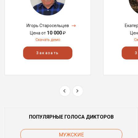
Игорь Старосельцев
Екате
10 000
Цена от
₽
Цен
Скачать демо
С
Заказать
З
ПОПУЛЯРНЫЕ ГОЛОСА ДИКТОРОВ
МУЖСКИЕ