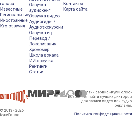
голоса
Контакты
Озвучка
Известные
Карта сайта
аудиокниг
Региональные
Озвучка видео
Иностранные
Аудиогиды /
Кто озвучил
Аудиоэкскурсии
Озвучка игр
Перевод /
Локализация
Хрономер
Школа вокала
ИИ озвучка
Рейтинги
Статьи
Онлайн сервис «КупиГолос»
позволяет найти лучших дикторов
для записи видео или аудио
рекламы.
© 2013 - 2026
Политика конфиденциальности
КупиГолос