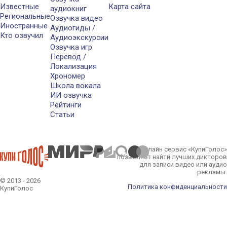
Известные
Карта сайта
аудиокниг
Региональные
Озвучка видео
Иностранные
Аудиогиды /
Кто озвучил
Аудиоэкскурсии
Озвучка игр
Перевод /
Локализация
Хрономер
Школа вокала
ИИ озвучка
Рейтинги
Статьи
Онлайн сервис «КупиГолос»
позволяет найти лучших дикторов
для записи видео или аудио
рекламы.
© 2013 - 2026
Политика конфиденциальности
КупиГолос