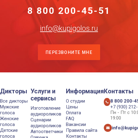
8 800 200-45-51
info@kupigolos.ru
ПЕРЕЗВОНИТЕ МНЕ
Дикторы
Услуги и
Информация
Контакты
сервисы
Все дикторы
О студии
8 800 200-4
Мужские
Цены
+7 (930) 212
Изготовление
Пн - Пт с 10
голоса
Оплата
аудиороликов
19:00
Женские
FAQ
Сценарии
голоса
Вакансии
аудиороликов
info@kupigo
Детские
Правила сайта
Автоответчики
голоса
Контакты
Озвучка