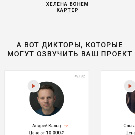
ХЕЛЕНА БОНЕМ
КАРТЕР
А ВОТ ДИКТОРЫ, КОТОРЫЕ
МОГУТ ОЗВУЧИТЬ ВАШ ПРОЕКТ
#2182
Андрей Вальц
Ольг
10 000
Цена от
₽
Цен