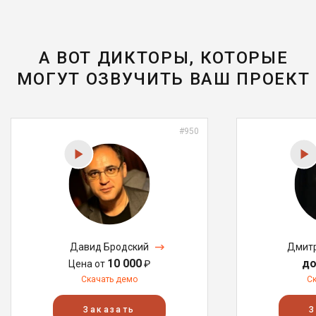
А ВОТ ДИКТОРЫ, КОТОРЫЕ
МОГУТ ОЗВУЧИТЬ ВАШ ПРОЕКТ
#950
Давид Бродский
Дмитр
10 000
до
Цена от
₽
Скачать демо
С
Заказать
З