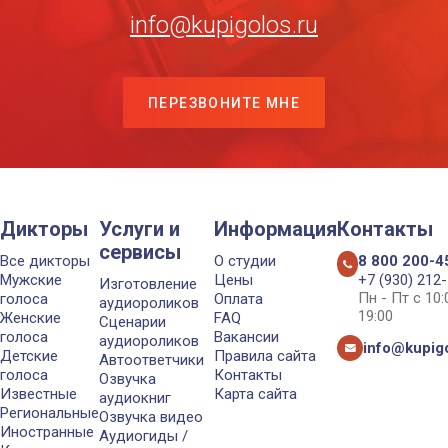
info@kupigolos.ru
ПЕРЕЗВОНИТЕ МНЕ
Дикторы
Услуги и
Информация
Контакты
сервисы
Все дикторы
О студии
8 800 200-4
Мужские
Цены
+7 (930) 212
Изготовление
Пн - Пт с 10
голоса
Оплата
аудиороликов
19:00
Женские
FAQ
Сценарии
голоса
Вакансии
аудиороликов
info@kupigo
Детские
Правила сайта
Автоответчики
голоса
Контакты
Озвучка
Известные
Карта сайта
аудиокниг
Региональные
Озвучка видео
Иностранные
Аудиогиды /