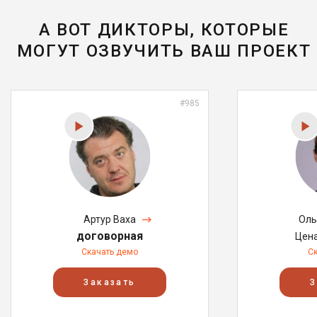
А ВОТ ДИКТОРЫ, КОТОРЫЕ
МОГУТ ОЗВУЧИТЬ ВАШ ПРОЕКТ
#985
Артур Ваха
Оль
договорная
Цен
Скачать демо
С
Заказать
З