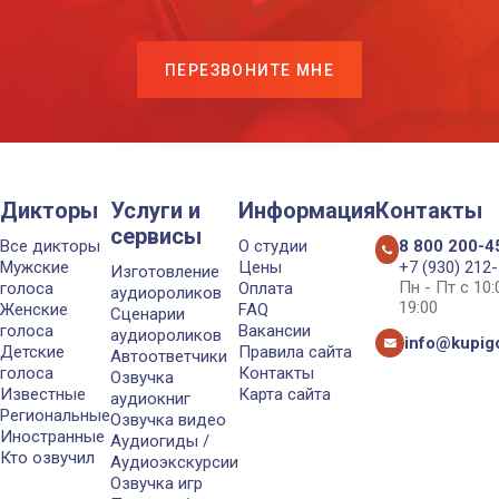
ПЕРЕЗВОНИТЕ МНЕ
Дикторы
Услуги и
Информация
Контакты
сервисы
Все дикторы
О студии
8 800 200-4
Мужские
Цены
+7 (930) 212
Изготовление
Пн - Пт с 10
голоса
Оплата
аудиороликов
19:00
Женские
FAQ
Сценарии
голоса
Вакансии
аудиороликов
info@kupigo
Детские
Правила сайта
Автоответчики
голоса
Контакты
Озвучка
Известные
Карта сайта
аудиокниг
Региональные
Озвучка видео
Иностранные
Аудиогиды /
Кто озвучил
Аудиоэкскурсии
Озвучка игр