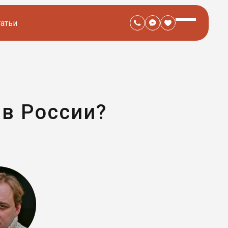
татьи
 в России?