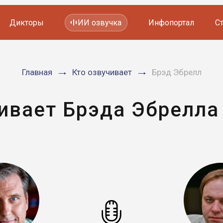
Дикторы
ИИ озвучка
Инфопортал
С
Фильмов и сериалов
Главная
Кто озвучивает
Брэд Эбрелл
Мультфильмов
YouTube каналов
Видеорекламы
ивает Брэда Эбрелла