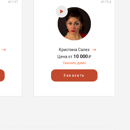
#1197
#1754
Кристина Салех
10 000
Цена от
₽
Скачать демо
Заказать