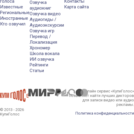
голоса
Контакты
Озвучка
Известные
Карта сайта
аудиокниг
Региональные
Озвучка видео
Иностранные
Аудиогиды /
Кто озвучил
Аудиоэкскурсии
Озвучка игр
Перевод /
Локализация
Хрономер
Школа вокала
ИИ озвучка
Рейтинги
Статьи
Онлайн сервис «КупиГолос»
позволяет найти лучших дикторов
для записи видео или аудио
рекламы.
© 2013 - 2026
Политика конфиденциальности
КупиГолос