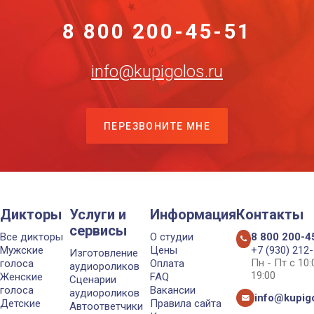
8 800 200-45-51
info@kupigolos.ru
ПЕРЕЗВОНИТЕ МНЕ
Дикторы
Услуги и
Информация
Контакты
сервисы
Все дикторы
О студии
8 800 200-4
Мужские
Цены
+7 (930) 212
Изготовление
Пн - Пт с 10
голоса
Оплата
аудиороликов
19:00
Женские
FAQ
Сценарии
голоса
Вакансии
аудиороликов
info@kupigo
Детские
Правила сайта
Автоответчики