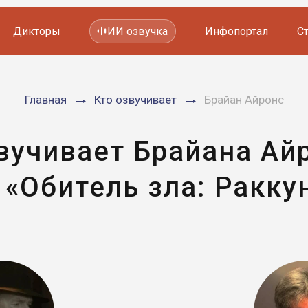
Дикторы
ИИ озвучка
Инфопортал
С
Фильмов и сериалов
Главная
Кто озвучивает
Брайан Айронс
Мультфильмов
YouTube каналов
Видеорекламы
вучивает Брайана Ай
«Обитель зла: Ракку