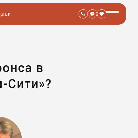
татьи
ронса в
н-Сити»?