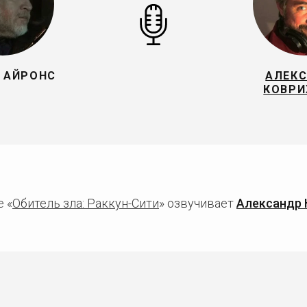
 АЙРОНС
АЛЕК
КОВР
 «
Обитель зла: Раккун-Сити
» озвучивает
Александр