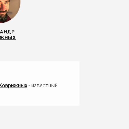
САНДР
ИЖНЫХ
 Коврижных
- известный