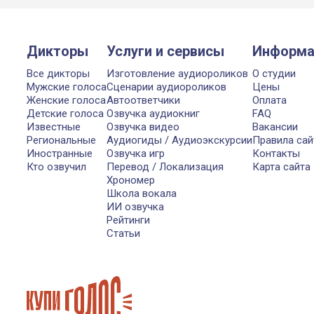
Дикторы
Услуги и сервисы
Информа
Все дикторы
Изготовление аудиороликов
О студии
Мужские голоса
Сценарии аудиороликов
Цены
Женские голоса
Автоответчики
Оплата
Детские голоса
Озвучка аудиокниг
FAQ
Известные
Озвучка видео
Вакансии
Региональные
Аудиогиды / Аудиоэкскурсии
Правила сай
Иностранные
Озвучка игр
Контакты
Кто озвучил
Перевод / Локализация
Карта сайта
Хрономер
Школа вокала
ИИ озвучка
Рейтинги
Статьи