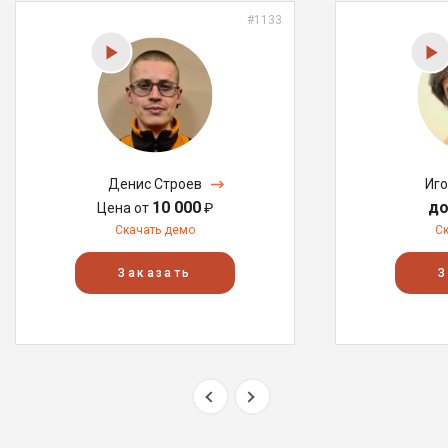
#1133
Денис Строев
Иг
10 000
до
Цена от
₽
Скачать демо
С
Заказать
З