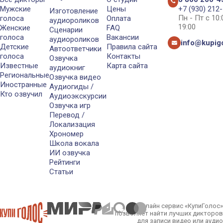
Мужские
Цены
+7 (930) 212
Изготовление
Пн - Пт с 10
голоса
Оплата
аудиороликов
19:00
Женские
FAQ
Сценарии
голоса
Вакансии
аудиороликов
info@kupigo
Детские
Правила сайта
Автоответчики
голоса
Контакты
Озвучка
Известные
Карта сайта
аудиокниг
Региональные
Озвучка видео
Иностранные
Аудиогиды /
Кто озвучил
Аудиоэкскурсии
Озвучка игр
Перевод /
Локализация
Хрономер
Школа вокала
ИИ озвучка
Рейтинги
Статьи
Онлайн сервис «КупиГолос»
позволяет найти лучших дикторов
для записи видео или аудио