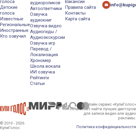
голоса
Вакансии
аудиороликов
info@kupigo
Детские
Правила сайта
Автоответчики
голоса
Контакты
Озвучка
Известные
Карта сайта
аудиокниг
Региональные
Озвучка видео
Иностранные
Аудиогиды /
Кто озвучил
Аудиоэкскурсии
Озвучка игр
Перевод /
Локализация
Хрономер
Школа вокала
ИИ озвучка
Рейтинги
Статьи
Онлайн сервис «КупиГолос»
позволяет найти лучших дикторов
для записи видео или аудио
рекламы.
© 2013 - 2026
Политика конфиденциальности
КупиГолос