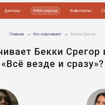
Дикторы
ИИ озвучка
Инфопортал
С
Фильмов и сериалов
Главная
Кто озвучивает
Бекки Срегор
Мультфильмов
YouTube каналов
Видеорекламы
чивает Бекки Срегор
«Всё везде и сразу»?