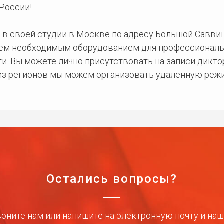
России!
 в
своей студии в Москве
по адресу Большой Саввинс
сем необходимым оборудованием для профессиональ
и. Вы можете лично присутствовать на записи дикто
 из регионов мы можем организовать удаленную режи
Остались вопросы?
оните нам или напишите на электронную почту и на