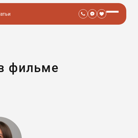
татьи
 в фильме