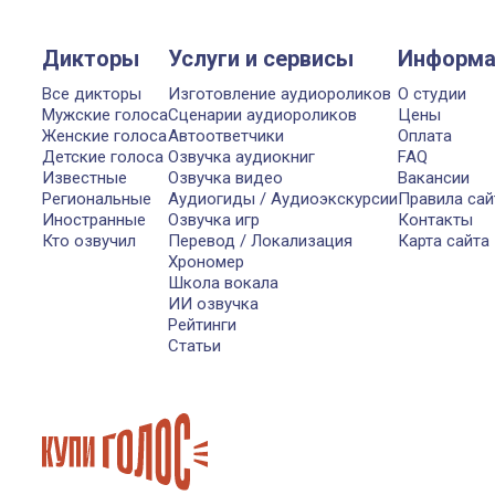
Дикторы
Услуги и сервисы
Информа
Все дикторы
Изготовление аудиороликов
О студии
Мужские голоса
Сценарии аудиороликов
Цены
Женские голоса
Автоответчики
Оплата
Детские голоса
Озвучка аудиокниг
FAQ
Известные
Озвучка видео
Вакансии
Региональные
Аудиогиды / Аудиоэкскурсии
Правила сай
Иностранные
Озвучка игр
Контакты
Кто озвучил
Перевод / Локализация
Карта сайта
Хрономер
Школа вокала
ИИ озвучка
Рейтинги
Статьи