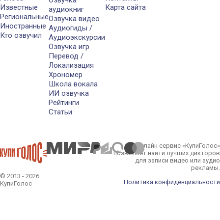
Озвучка
Известные
Карта сайта
аудиокниг
Региональные
Озвучка видео
Иностранные
Аудиогиды /
Кто озвучил
Аудиоэкскурсии
Озвучка игр
Перевод /
Локализация
Хрономер
Школа вокала
ИИ озвучка
Рейтинги
Статьи
Онлайн сервис «КупиГолос»
позволяет найти лучших дикторов
для записи видео или аудио
рекламы.
© 2013 - 2026
Политика конфиденциальности
КупиГолос