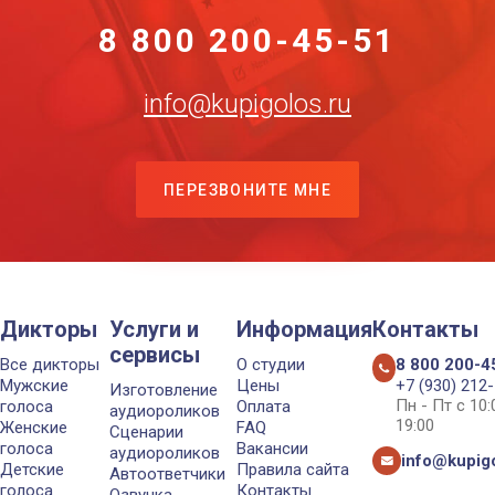
8 800 200-45-51
info@kupigolos.ru
ПЕРЕЗВОНИТЕ МНЕ
Дикторы
Услуги и
Информация
Контакты
сервисы
Все дикторы
О студии
8 800 200-4
Мужские
Цены
+7 (930) 212
Изготовление
Пн - Пт с 10
голоса
Оплата
аудиороликов
19:00
Женские
FAQ
Сценарии
голоса
Вакансии
аудиороликов
info@kupigo
Детские
Правила сайта
Автоответчики
голоса
Контакты