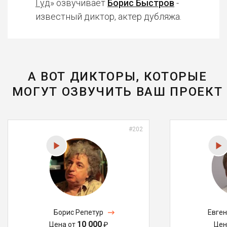
Гуд
» озвучивает
Борис Быстров
-
известный диктор, актер дубляжа.
А ВОТ ДИКТОРЫ, КОТОРЫЕ
МОГУТ ОЗВУЧИТЬ ВАШ ПРОЕКТ
#202
Борис Репетур
Евге
10 000
Цена от
₽
Цен