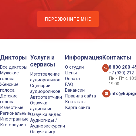
ПЕРЕЗВОНИТЕ МНЕ
Дикторы
Услуги и
Информация
Контакты
сервисы
Все дикторы
О студии
8 800 200-4
Мужские
Цены
+7 (930) 212
Изготовление
Пн - Пт с 10
голоса
Оплата
аудиороликов
19:00
Женские
FAQ
Сценарии
голоса
Вакансии
аудиороликов
info@kupigo
Детские
Правила сайта
Автоответчики
голоса
Контакты
Озвучка
Известные
Карта сайта
аудиокниг
Региональные
Озвучка видео
Иностранные
Аудиогиды /
Кто озвучил
Аудиоэкскурсии
Озвучка игр