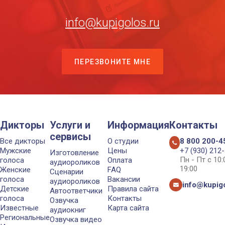
info@kupigolos.ru
ПЕРЕЗВОНИТЕ МНЕ
Дикторы
Услуги и
Информация
Контакты
сервисы
Все дикторы
О студии
8 800 200-4
Мужские
Цены
+7 (930) 212
Изготовление
Пн - Пт с 10
голоса
Оплата
аудиороликов
19:00
Женские
FAQ
Сценарии
голоса
Вакансии
аудиороликов
info@kupigo
Детские
Правила сайта
Автоответчики
голоса
Контакты
Озвучка
Известные
Карта сайта
аудиокниг
Региональные
Озвучка видео