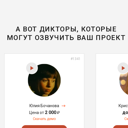
А ВОТ ДИКТОРЫ, КОТОРЫЕ
МОГУТ ОЗВУЧИТЬ ВАШ ПРОЕКТ
#1341
Юлия Бочанова
Крис
2 000
до
Цена от
₽
Скачать демо
С