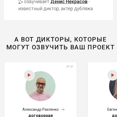
2
» озвучивает
Денис Некрасов
-
известный диктор, актер дубляжа.
А ВОТ ДИКТОРЫ, КОТОРЫЕ
МОГУТ ОЗВУЧИТЬ ВАШ ПРОЕКТ
#141
Александр Рахленко
Евге
договорная
до