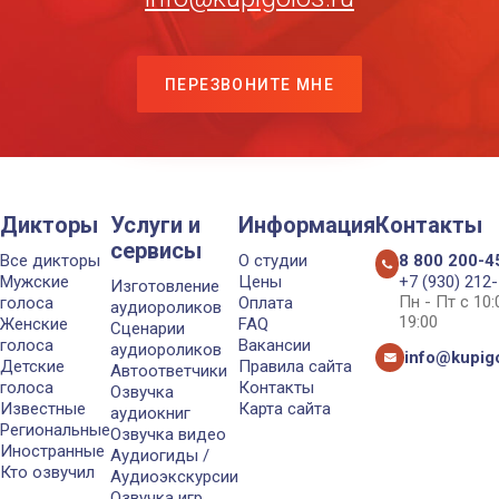
ПЕРЕЗВОНИТЕ МНЕ
Дикторы
Услуги и
Информация
Контакты
сервисы
Все дикторы
О студии
8 800 200-4
Мужские
Цены
+7 (930) 212
Изготовление
Пн - Пт с 10
голоса
Оплата
аудиороликов
19:00
Женские
FAQ
Сценарии
голоса
Вакансии
аудиороликов
info@kupigo
Детские
Правила сайта
Автоответчики
голоса
Контакты
Озвучка
Известные
Карта сайта
аудиокниг
Региональные
Озвучка видео
Иностранные
Аудиогиды /
Кто озвучил
Аудиоэкскурсии
Озвучка игр