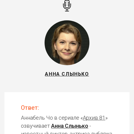
АННА СЛЫНЬКО
Ответ:
Аннабель Чо в сериале «
Архив 81
»
озвучивает
Анна Слынько
-
известный диктор, актриса дубляжа.