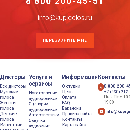
8 800 200-45-51
info@kupigolos.ru
ПЕРЕЗВОНИТЕ МНЕ
Дикторы
Услуги и
Информация
Контакты
сервисы
Все дикторы
О студии
8 800 200-4
Мужские
Цены
+7 (930) 212
Изготовление
Пн - Пт с 10
голоса
Оплата
аудиороликов
19:00
Женские
FAQ
Сценарии
голоса
Вакансии
аудиороликов
info@kupigo
Детские
Правила сайта
Автоответчики
голоса
Контакты
Озвучка
Известные
Карта сайта
аудиокниг