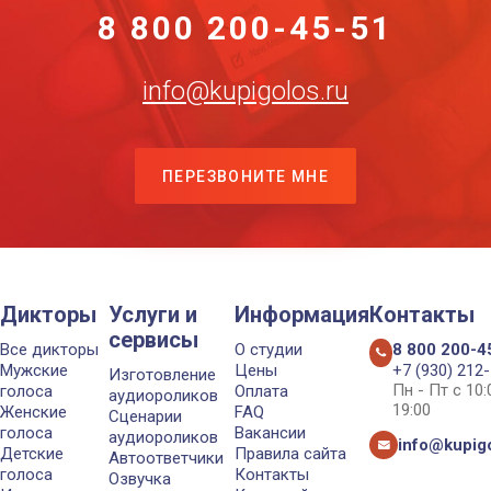
8 800 200-45-51
info@kupigolos.ru
ПЕРЕЗВОНИТЕ МНЕ
Дикторы
Услуги и
Информация
Контакты
сервисы
Все дикторы
О студии
8 800 200-4
Мужские
Цены
+7 (930) 212
Изготовление
Пн - Пт с 10
голоса
Оплата
аудиороликов
19:00
Женские
FAQ
Сценарии
голоса
Вакансии
аудиороликов
info@kupigo
Детские
Правила сайта
Автоответчики
голоса
Контакты
Озвучка