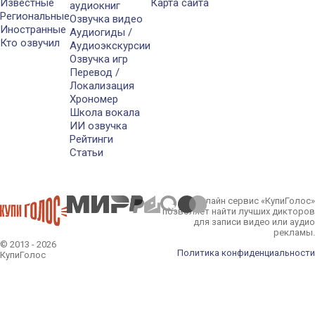
Известные
Карта сайта
аудиокниг
Региональные
Озвучка видео
Иностранные
Аудиогиды /
Кто озвучил
Аудиоэкскурсии
Озвучка игр
Перевод /
Локализация
Хрономер
Школа вокала
ИИ озвучка
Рейтинги
Статьи
Онлайн сервис «КупиГолос»
позволяет найти лучших дикторов
для записи видео или аудио
рекламы.
© 2013 - 2026
Политика конфиденциальности
КупиГолос