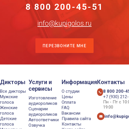
8 800 200-45-51
info@kupigolos.ru
ПЕРЕЗВОНИТЕ МНЕ
Дикторы
Услуги и
Информация
Контакты
сервисы
Все дикторы
О студии
8 800 200-4
Мужские
Цены
+7 (930) 212
Изготовление
Пн - Пт с 10
голоса
Оплата
аудиороликов
19:00
Женские
FAQ
Сценарии
голоса
Вакансии
аудиороликов
info@kupigo
Детские
Правила сайта
Автоответчики
голоса
Контакты
Озвучка