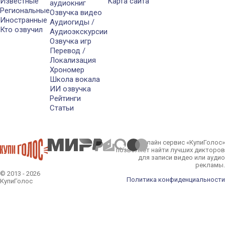
Известные
Карта сайта
аудиокниг
Региональные
Озвучка видео
Иностранные
Аудиогиды /
Кто озвучил
Аудиоэкскурсии
Озвучка игр
Перевод /
Локализация
Хрономер
Школа вокала
ИИ озвучка
Рейтинги
Статьи
Онлайн сервис «КупиГолос»
позволяет найти лучших дикторов
для записи видео или аудио
рекламы.
© 2013 - 2026
Политика конфиденциальности
КупиГолос