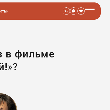
татьи
з в фильме
й!»?