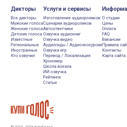
Дикторы
Услуги и сервисы
Информа
Все дикторы
Изготовление аудиороликов
О студии
Мужские голоса
Сценарии аудиороликов
Цены
Женские голоса
Автоответчики
Оплата
Детские голоса
Озвучка аудиокниг
FAQ
Известные
Озвучка видео
Вакансии
Региональные
Аудиогиды / Аудиоэкскурсии
Правила сай
Иностранные
Озвучка игр
Контакты
Кто озвучил
Перевод / Локализация
Карта сайта
Хрономер
Школа вокала
ИИ озвучка
Рейтинги
Статьи
© 2013 - 2026 КупиГолос