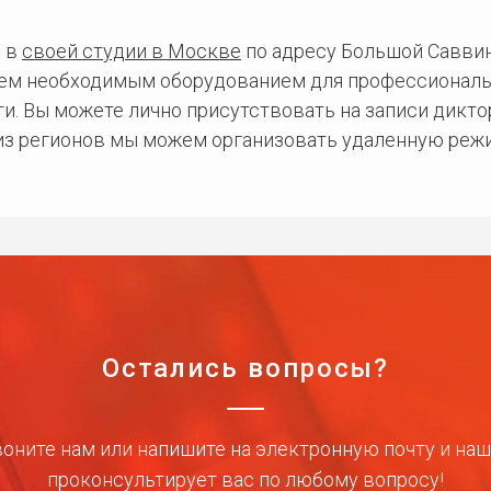
 в
своей студии в Москве
по адресу Большой Саввинс
сем необходимым оборудованием для профессиональ
и. Вы можете лично присутствовать на записи дикто
 из регионов мы можем организовать удаленную режи
Остались вопросы?
оните нам или напишите на электронную почту и на
проконсультирует вас по любому вопросу!