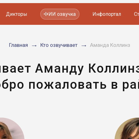
Дикторы
ИИ озвучка
Инфопортал
С
Фильмов и сериалов
Главная
Кто озвучивает
Аманда Коллинз
Мультфильмов
YouTube каналов
Видеорекламы
ивает Аманду Коллин
бро пожаловать в ра