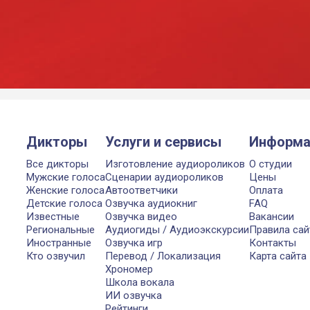
Дикторы
Услуги и сервисы
Информа
Все дикторы
Изготовление аудиороликов
О студии
Мужские голоса
Сценарии аудиороликов
Цены
Женские голоса
Автоответчики
Оплата
Детские голоса
Озвучка аудиокниг
FAQ
Известные
Озвучка видео
Вакансии
Региональные
Аудиогиды / Аудиоэкскурсии
Правила сай
Иностранные
Озвучка игр
Контакты
Кто озвучил
Перевод / Локализация
Карта сайта
Хрономер
Школа вокала
ИИ озвучка
Рейтинги