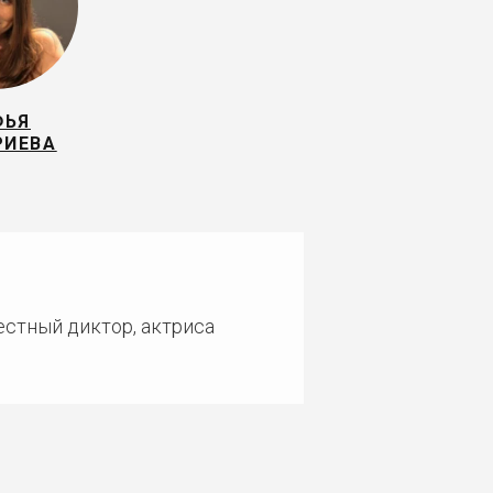
ФЬЯ
РИЕВА
естный диктор, актриса