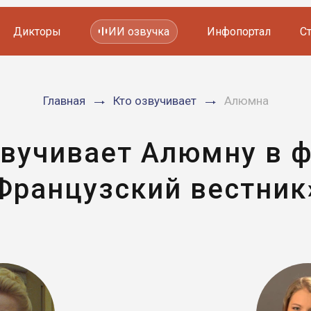
Дикторы
ИИ озвучка
Инфопортал
С
Фильмов и сериалов
Главная
Кто озвучивает
Алюмна
Мультфильмов
YouTube каналов
Видеорекламы
звучивает Алюмну в 
Французский вестник