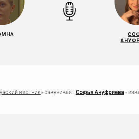
ЮМНА
СО
АНУФ
узский вестник
» озвучивает
Софья Ануфриева
- изв