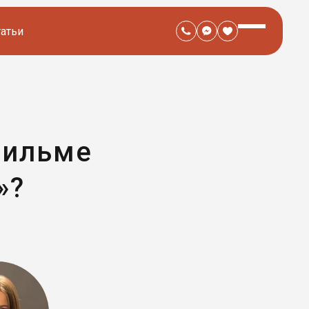
татьи
фильме
»?