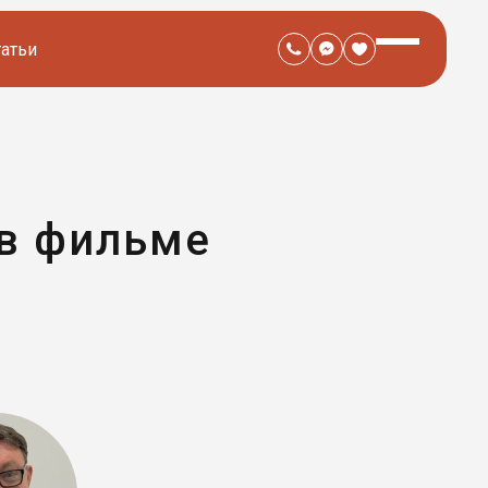
татьи
 в фильме