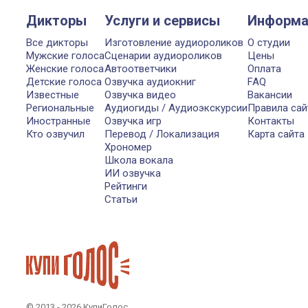
Дикторы
Услуги и сервисы
Информа
Все дикторы
Изготовление аудиороликов
О студии
Мужские голоса
Сценарии аудиороликов
Цены
Женские голоса
Автоответчики
Оплата
Детские голоса
Озвучка аудиокниг
FAQ
Известные
Озвучка видео
Вакансии
Региональные
Аудиогиды / Аудиоэкскурсии
Правила сай
Иностранные
Озвучка игр
Контакты
Кто озвучил
Перевод / Локализация
Карта сайта
Хрономер
Школа вокала
ИИ озвучка
Рейтинги
Статьи
© 2013 - 2026 КупиГолос