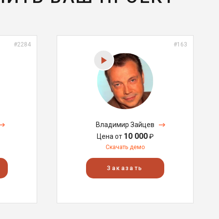
#2284
#163
Владимир Зайцев
10 000
Цена от
₽
Скачать демо
Заказать