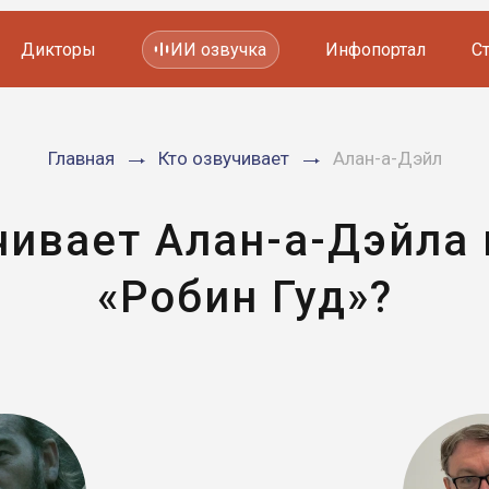
Дикторы
ИИ озвучка
Инфопортал
С
Фильмов и сериалов
Главная
Кто озвучивает
Алан-а-Дэйл
Мультфильмов
YouTube каналов
Видеорекламы
чивает Алан-а-Дэйла
«Робин Гуд»?