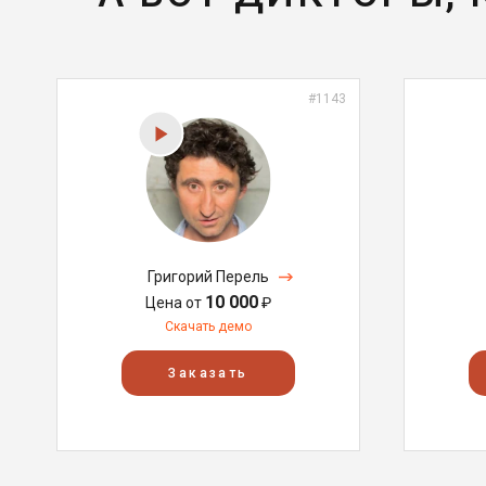
#1143
Григорий Перель
10 000
Цена от
₽
Скачать демо
Заказать