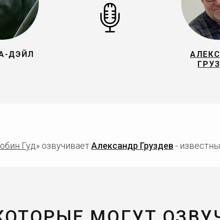
А-ДЭЙЛ
АЛЕК
ГРУ
обин Гуд
» озвучивает
Александр Груздев
- известны
 КОТОРЫЕ МОГУТ ОЗВУ