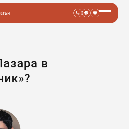
татьи
Лазара в
ник»?