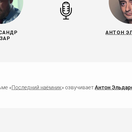
САНДР
АНТОН Э
ЗАР
ьме «
Последний наёмник
» озвучивает
Антон Эльдар