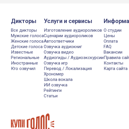
Дикторы
Услуги и сервисы
Информа
Все дикторы
Изготовление аудиороликов
О студии
Мужские голоса
Сценарии аудиороликов
Цены
Женские голоса
Автоответчики
Оплата
Детские голоса
Озвучка аудиокниг
FAQ
Известные
Озвучка видео
Вакансии
Региональные
Аудиогиды / Аудиоэкскурсии
Правила сай
Иностранные
Озвучка игр
Контакты
Кто озвучил
Перевод / Локализация
Карта сайта
Хрономер
Школа вокала
ИИ озвучка
Рейтинги
Статьи