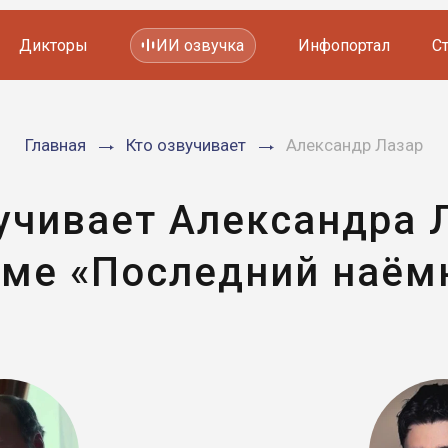
Дикторы
ИИ озвучка
Инфопортал
С
Фильмов и сериалов
Главная
Кто озвучивает
Александр Лазар
Мультфильмов
YouTube каналов
Видеорекламы
учивает Александра 
ме «Последний наём