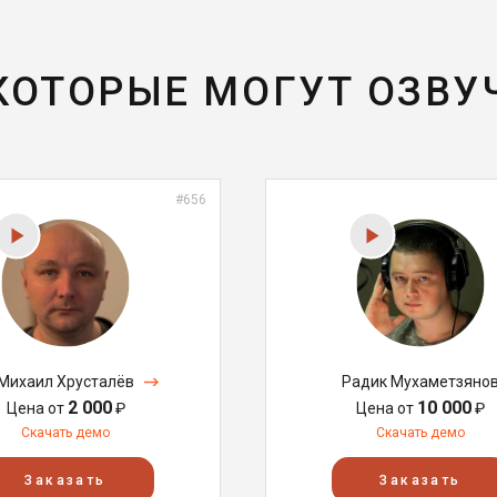
 КОТОРЫЕ МОГУТ ОЗВУ
#656
Михаил Хрусталёв
Радик Мухаметзяно
2 000
10 000
Цена от
₽
Цена от
₽
Скачать демо
Скачать демо
Заказать
Заказать