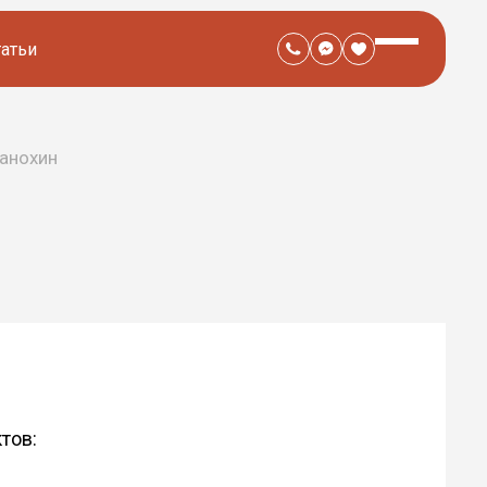
татьи
анохин
Н
тов: