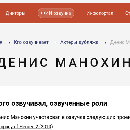
Дикторы
ИИ озвучка
Инфопортал
С
Фильмов и сериалов
я
Кто озвучивает
Актеры дубляжа
Денис М
Мультфильмов
YouTube каналов
Видеорекламы
ДЕНИС МАНОХИ
ого озвучивал, озвученные роли
нис Манохин участвовал в озвучке следующих проек
mpany of Heroes 2 (2013)