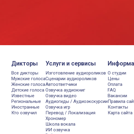
Дикторы
Услуги и сервисы
Информа
Все дикторы
Изготовление аудиороликов
О студии
Мужские голоса
Сценарии аудиороликов
Цены
Женские голоса
Автоответчики
Оплата
Детские голоса
Озвучка аудиокниг
FAQ
Известные
Озвучка видео
Вакансии
Региональные
Аудиогиды / Аудиоэкскурсии
Правила сай
Иностранные
Озвучка игр
Контакты
Кто озвучил
Перевод / Локализация
Карта сайта
Хрономер
Школа вокала
ИИ озвучка