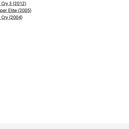
 Cry 3 (2012)
per Elite (2005)
r Cry (2004)