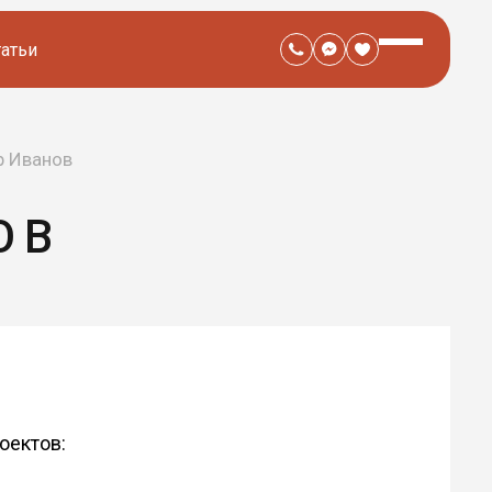
татьи
р Иванов
ОВ
оектов: