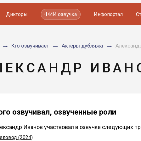
Дикторы
ИИ озвучка
Инфопортал
С
Фильмов и сериалов
Кто озвучивает
Актеры дубляжа
Александ
Мультфильмов
YouTube каналов
Видеорекламы
ЛЕКСАНДР ИВАН
ого озвучивал, озвученные роли
ександр Иванов участвовал в озвучке следующих пр
еловод (2024)