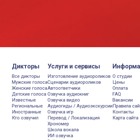
Дикторы
Услуги и сервисы
Информа
Все дикторы
Изготовление аудиороликов
О студии
Мужские голоса
Сценарии аудиороликов
Цены
Женские голоса
Автоответчики
Оплата
Детские голоса
Озвучка аудиокниг
FAQ
Известные
Озвучка видео
Вакансии
Региональные
Аудиогиды / Аудиоэкскурсии
Правила сай
Иностранные
Озвучка игр
Контакты
Кто озвучил
Перевод / Локализация
Карта сайта
Хрономер
Школа вокала
ИИ озвучка