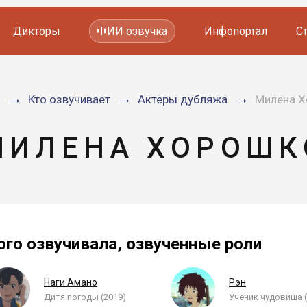
Дикторы
ИИ озвучка
Инфопортал
С
Фильмов и сериалов
я
Кто озвучивает
Актеры дубляжа
Милена 
Мультфильмов
YouTube каналов
Видеорекламы
МИЛЕНА ХОРОШК
ого озвучивала, озвученные роли
Наги Амано
Рэн
Дитя погоды (2019)
Ученик чудовища (