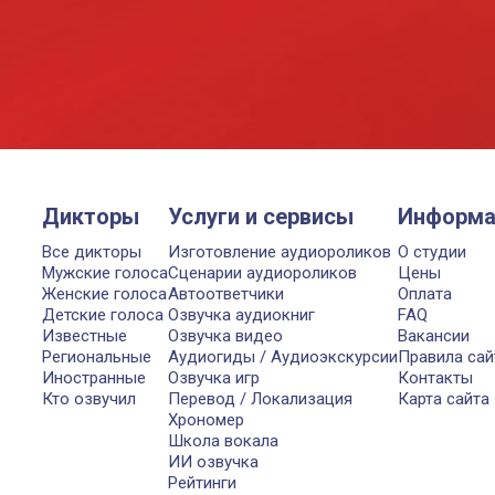
Дикторы
Услуги и сервисы
Информа
Все дикторы
Изготовление аудиороликов
О студии
Мужские голоса
Сценарии аудиороликов
Цены
Женские голоса
Автоответчики
Оплата
Детские голоса
Озвучка аудиокниг
FAQ
Известные
Озвучка видео
Вакансии
Региональные
Аудиогиды / Аудиоэкскурсии
Правила сай
Иностранные
Озвучка игр
Контакты
Кто озвучил
Перевод / Локализация
Карта сайта
Хрономер
Школа вокала
ИИ озвучка
Рейтинги