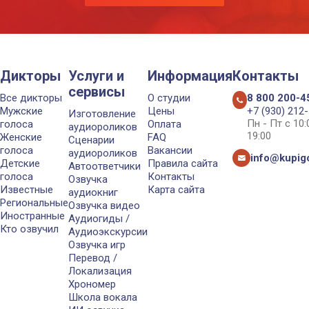
Дикторы
Услуги и
Информация
Контакты
сервисы
Все дикторы
О студии
8 800 200-4
Мужские
Цены
+7 (930) 212
Изготовление
Пн - Пт с 10
голоса
Оплата
аудиороликов
19:00
Женские
FAQ
Сценарии
голоса
Вакансии
аудиороликов
info@kupigo
Детские
Правила сайта
Автоответчики
голоса
Контакты
Озвучка
Известные
Карта сайта
аудиокниг
Региональные
Озвучка видео
Иностранные
Аудиогиды /
Кто озвучил
Аудиоэкскурсии
Озвучка игр
Перевод /
Локализация
Хрономер
Школа вокала