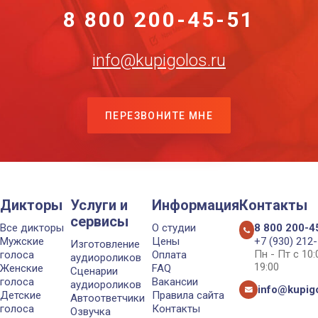
8 800 200-45-51
info@kupigolos.ru
ПЕРЕЗВОНИТЕ МНЕ
Дикторы
Услуги и
Информация
Контакты
сервисы
Все дикторы
О студии
8 800 200-4
Мужские
Цены
+7 (930) 212
Изготовление
Пн - Пт с 10
голоса
Оплата
аудиороликов
19:00
Женские
FAQ
Сценарии
голоса
Вакансии
аудиороликов
info@kupigo
Детские
Правила сайта
Автоответчики
голоса
Контакты
Озвучка