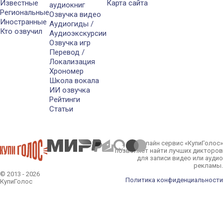
Известные
Карта сайта
аудиокниг
Региональные
Озвучка видео
Иностранные
Аудиогиды /
Кто озвучил
Аудиоэкскурсии
Озвучка игр
Перевод /
Локализация
Хрономер
Школа вокала
ИИ озвучка
Рейтинги
Статьи
Онлайн сервис «КупиГолос»
позволяет найти лучших дикторов
для записи видео или аудио
рекламы.
© 2013 - 2026
Политика конфиденциальности
КупиГолос