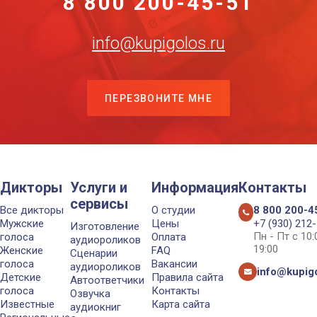
8 800 200-45-51
info@kupigolos.ru
ПЕРЕЗВОНИТЕ МНЕ
Дикторы
Услуги и
Информация
Контакты
сервисы
Все дикторы
О студии
8 800 200-4
Мужские
Цены
+7 (930) 212
Изготовление
Пн - Пт с 10
голоса
Оплата
аудиороликов
19:00
Женские
FAQ
Сценарии
голоса
Вакансии
аудиороликов
info@kupigo
Детские
Правила сайта
Автоответчики
голоса
Контакты
Озвучка
Известные
Карта сайта
аудиокниг