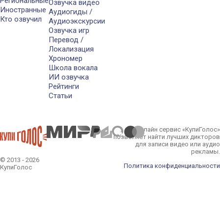
Региональные
Озвучка видео
Иностранные
Аудиогиды /
Кто озвучил
Аудиоэкскурсии
Озвучка игр
Перевод /
Локализация
Хрономер
Школа вокала
ИИ озвучка
Рейтинги
Статьи
Онлайн сервис «КупиГолос»
позволяет найти лучших дикторов
для записи видео или аудио
рекламы.
© 2013 - 2026
Политика конфиденциальности
КупиГолос