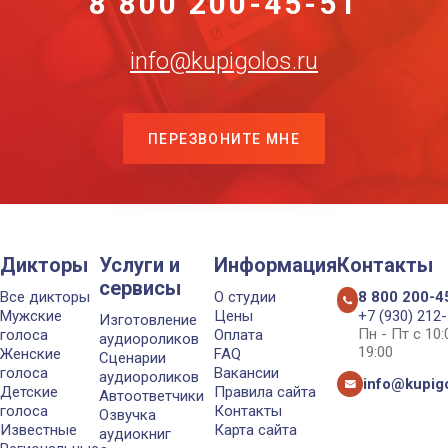
8 800 200-45-51
info@kupigolos.ru
ПЕРЕЗВОНИТЕ МНЕ
Дикторы
Услуги и
Информация
Контакты
сервисы
Все дикторы
О студии
8 800 200-4
Мужские
Цены
+7 (930) 212
Изготовление
Пн - Пт с 10
голоса
Оплата
аудиороликов
19:00
Женские
FAQ
Сценарии
голоса
Вакансии
аудиороликов
info@kupigo
Детские
Правила сайта
Автоответчики
голоса
Контакты
Озвучка
Известные
Карта сайта
аудиокниг