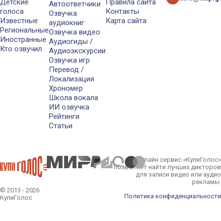
Детские
Правила сайта
Автоответчики
голоса
Контакты
Озвучка
Известные
Карта сайта
аудиокниг
Региональные
Озвучка видео
Иностранные
Аудиогиды /
Кто озвучил
Аудиоэкскурсии
Озвучка игр
Перевод /
Локализация
Хрономер
Школа вокала
ИИ озвучка
Рейтинги
Статьи
Онлайн сервис «КупиГолос»
позволяет найти лучших дикторов
для записи видео или аудио
рекламы.
© 2013 - 2026
Политика конфиденциальности
КупиГолос