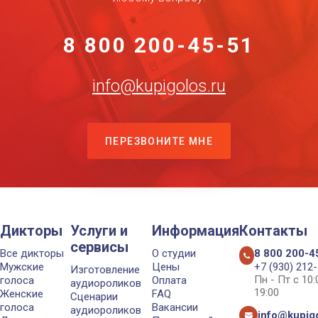
8 800 200-45-51
info@kupigolos.ru
ПЕРЕЗВОНИТЕ МНЕ
Дикторы
Услуги и
Информация
Контакты
сервисы
Все дикторы
О студии
8 800 200-4
Мужские
Цены
+7 (930) 212
Изготовление
Пн - Пт с 10
голоса
Оплата
аудиороликов
19:00
Женские
FAQ
Сценарии
голоса
Вакансии
аудиороликов
info@kupigo