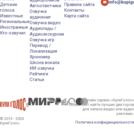
info@kupigo
Детские
Правила сайта
Автоответчики
голоса
Контакты
Озвучка
Известные
Карта сайта
аудиокниг
Региональные
Озвучка видео
Иностранные
Аудиогиды /
Кто озвучил
Аудиоэкскурсии
Озвучка игр
Перевод /
Локализация
Хрономер
Школа вокала
ИИ озвучка
Рейтинги
Статьи
Онлайн сервис «КупиГолос»
позволяет найти лучших дикторов
для записи видео или аудио
рекламы.
© 2013 - 2026
Политика конфиденциальности
КупиГолос