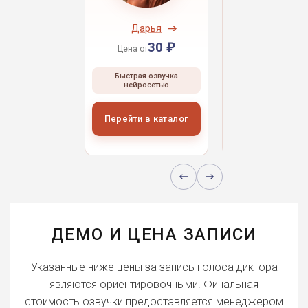
ндрей
Дарья
Даниил
30 ₽
30 ₽
30 
 от
Цена от
Цена от
ая озвучка
Быстрая озвучка
Быстрая озвуч
росетью
нейросетью
нейросетью
и в каталог
Перейти в каталог
Перейти в кат
ДЕМО И ЦЕНА ЗАПИСИ
Указанные ниже цены за запись голоса диктора
являются ориентировочными. Финальная
стоимость озвучки предоставляется менеджером