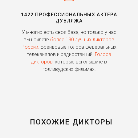
1422 ПРОФЕССИОНАЛЬНЫХ АКТЕРА
ДУБЛЯЖА
ь
У многих есть своя база, но только у нас
П
го
вы найдете
более 180 лучших дикторов
России.
Брендовые голоса федеральных
о
телеканалов и радиостанций.
Голоса
дикторов
, которые вы слышите в
п
голливудских фильмах.
ПОХОЖИЕ ДИКТОРЫ