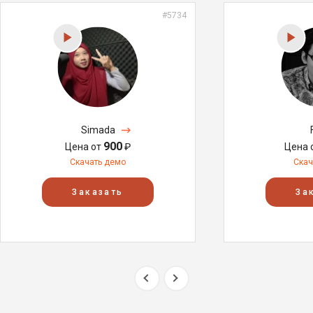
#5734
Simada
900
Цена от
₽
Цена 
Скачать демо
Скач
Заказать
За