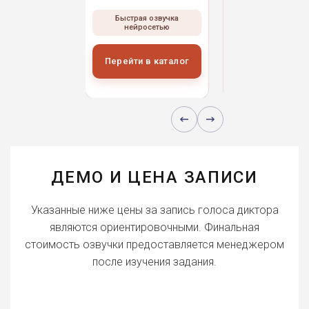
ая озвучка
Быстрая озвучка
Быстрая озвуч
росетью
нейросетью
нейросетью
и в каталог
Перейти в каталог
Перейти в кат
ДЕМО И ЦЕНА ЗАПИСИ
Указанные ниже цены за запись голоса диктора
являются ориентировочными. Финальная
стоимость озвучки предоставляется менеджером
после изучения задания.