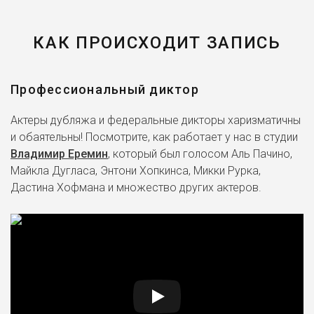
КАК ПРОИСХОДИТ ЗАПИСЬ
Профессиональный диктор
Актеры дубляжа и федеральные дикторы харизматичны
и обаятельны! Посмотрите, как работает у нас в студии
Владимир Еремин
, который был голосом Аль Пачино,
Майкла Дугласа, Энтони Хопкинса, Микки Рурка,
Дастина Хофмана и множество других актеров.