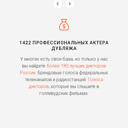
1422 ПРОФЕССИОНАЛЬНЫХ АКТЕРА
ДУБЛЯЖА
ь
У многих есть своя база, но только у нас
П
го
вы найдете
более 180 лучших дикторов
России.
Брендовые голоса федеральных
о
телеканалов и радиостанций.
Голоса
дикторов
, которые вы слышите в
п
голливудских фильмах.