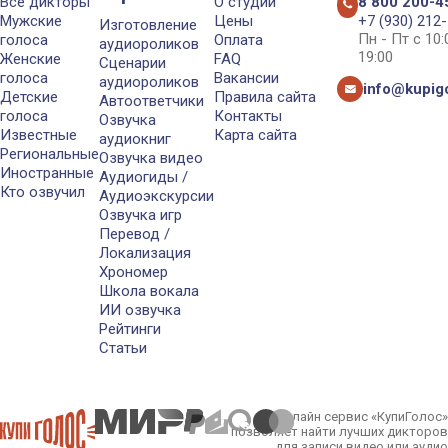
Все дикторы
О студии
8 800 200-4
Мужские
Цены
+7 (930) 212
Изготовление
Пн - Пт с 10
голоса
Оплата
аудиороликов
19:00
Женские
FAQ
Сценарии
голоса
Вакансии
аудиороликов
info@kupigo
Детские
Правила сайта
Автоответчики
голоса
Контакты
Озвучка
Известные
Карта сайта
аудиокниг
Региональные
Озвучка видео
Иностранные
Аудиогиды /
Кто озвучил
Аудиоэкскурсии
Озвучка игр
Перевод /
Локализация
Хрономер
Школа вокала
ИИ озвучка
Рейтинги
Статьи
Онлайн сервис «КупиГолос»
позволяет найти лучших дикторов
для записи видео или аудио