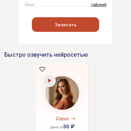
Язык:
тайский
Записать
Быстро озвучить нейросетью
ндрей
Дарья
Даниил
30 ₽
30 ₽
30 
 от
Цена от
Цена от