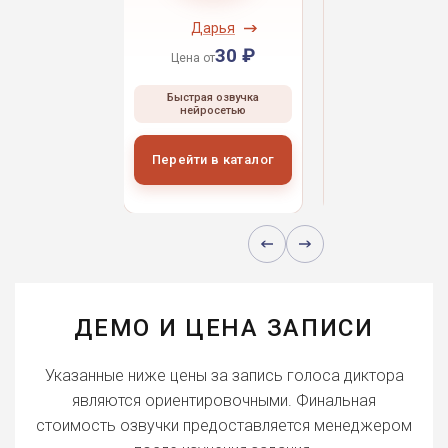
ндрей
Дарья
Даниил
30 ₽
30 ₽
30 
 от
Цена от
Цена от
ая озвучка
Быстрая озвучка
Быстрая озвуч
росетью
нейросетью
нейросетью
и в каталог
Перейти в каталог
Перейти в кат
ДЕМО И ЦЕНА ЗАПИСИ
Указанные ниже цены за запись голоса диктора
являются ориентировочными. Финальная
стоимость озвучки предоставляется менеджером