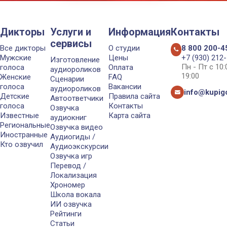
Дикторы
Услуги и
Информация
Контакты
сервисы
Все дикторы
О студии
8 800 200-4
Мужские
Цены
+7 (930) 212
Изготовление
Пн - Пт с 10
голоса
Оплата
аудиороликов
19:00
Женские
FAQ
Сценарии
голоса
Вакансии
аудиороликов
info@kupigo
Детские
Правила сайта
Автоответчики
голоса
Контакты
Озвучка
Известные
Карта сайта
аудиокниг
Региональные
Озвучка видео
Иностранные
Аудиогиды /
Кто озвучил
Аудиоэкскурсии
Озвучка игр
Перевод /
Локализация
Хрономер
Школа вокала
ИИ озвучка
Рейтинги
Статьи