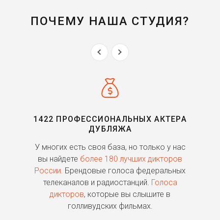
ПОЧЕМУ НАША СТУДИЯ?
1422 ПРОФЕССИОНАЛЬНЫХ АКТЕРА
ДУБЛЯЖА
ь
У многих есть своя база, но только у нас
П
го
вы найдете
более 180 лучших дикторов
России.
Брендовые голоса федеральных
о
телеканалов и радиостанций.
Голоса
дикторов
, которые вы слышите в
п
голливудских фильмах.