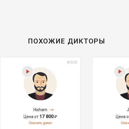
ПОХОЖИЕ ДИКТОРЫ
#1570
Hisham
J
17 800
Цена от
₽
Цена 
Скачать демо
Скач