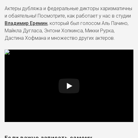
Актеры дубляжа и федеральные дикторы харизматичны
и обаятельны! Посмотрите, как работает у нас в студии
Владимир Еремин
, который был голосом Аль Пачино,
Майкла Дугласа, Энтони Хопкинса, Микки Рурка,
Дастина Хофмана и множество других актеров.
Если важно записать самому