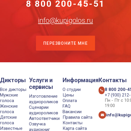
8 800 200-45-51
info@kupigolos.ru
ПЕРЕЗВОНИТЕ МНЕ
Дикторы
Услуги и
Информация
Контакты
сервисы
Все дикторы
О студии
8 800 200-4
Мужские
Цены
+7 (930) 212
Изготовление
Пн - Пт с 10
голоса
Оплата
аудиороликов
19:00
Женские
FAQ
Сценарии
голоса
Вакансии
аудиороликов
info@kupigo
Детские
Правила сайта
Автоответчики
голоса
Контакты
Озвучка
Известные
Карта сайта
аудиокниг