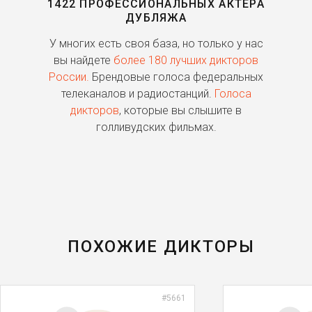
1422 ПРОФЕССИОНАЛЬНЫХ АКТЕРА
ДУБЛЯЖА
ь
У многих есть своя база, но только у нас
П
го
вы найдете
более 180 лучших дикторов
России.
Брендовые голоса федеральных
о
телеканалов и радиостанций.
Голоса
дикторов
, которые вы слышите в
п
голливудских фильмах.
ПОХОЖИЕ ДИКТОРЫ
#5661