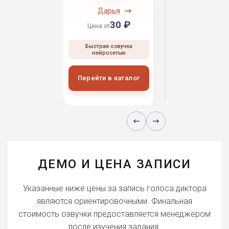
ндрей
Дарья
Даниил
30 ₽
30 ₽
30 
 от
Цена от
Цена от
ая озвучка
Быстрая озвучка
Быстрая озвуч
росетью
нейросетью
нейросетью
и в каталог
Перейти в каталог
Перейти в кат
ДЕМО И ЦЕНА ЗАПИСИ
Указанные ниже цены за запись голоса диктора
являются ориентировочными. Финальная
стоимость озвучки предоставляется менеджером
после изучения задания.