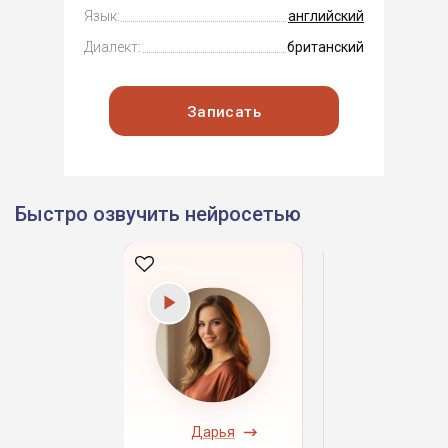
Язык:
английский
Диалект:
британский
Записать
Быстро озвучить нейросетью
ндрей
Дарья
Даниил