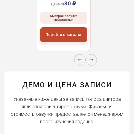
30 ₽
30 ₽
30 
 от
Цена от
Цена от
ая озвучка
Быстрая озвучка
Быстрая озвуч
росетью
нейросетью
нейросетью
и в каталог
Перейти в каталог
Перейти в кат
ДЕМО И ЦЕНА ЗАПИСИ
Указанные ниже цены за запись голоса диктора
являются ориентировочными. Финальная
стоимость озвучки предоставляется менеджером
после изучения задания.