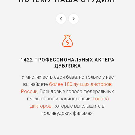
1422 ПРОФЕССИОНАЛЬНЫХ АКТЕРА
ДУБЛЯЖА
ь
У многих есть своя база, но только у нас
П
го
вы найдете
более 180 лучших дикторов
России.
Брендовые голоса федеральных
о
телеканалов и радиостанций.
Голоса
дикторов
, которые вы слышите в
п
голливудских фильмах.