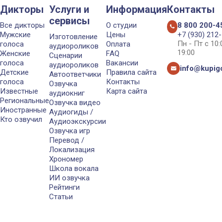
Дикторы
Услуги и
Информация
Контакты
сервисы
Все дикторы
О студии
8 800 200-4
Мужские
Цены
+7 (930) 212
Изготовление
Пн - Пт с 10
голоса
Оплата
аудиороликов
19:00
Женские
FAQ
Сценарии
голоса
Вакансии
аудиороликов
info@kupigo
Детские
Правила сайта
Автоответчики
голоса
Контакты
Озвучка
Известные
Карта сайта
аудиокниг
Региональные
Озвучка видео
Иностранные
Аудиогиды /
Кто озвучил
Аудиоэкскурсии
Озвучка игр
Перевод /
Локализация
Хрономер
Школа вокала
ИИ озвучка
Рейтинги
Статьи