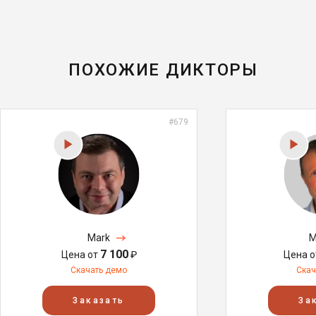
ПОХОЖИЕ ДИКТОРЫ
#679
Mark
M
7 100
Цена от
₽
Цена 
Скачать демо
Скач
Заказать
За