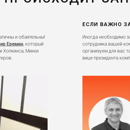
ЕСЛИ ВАЖНО З
тичны и обаятельны!
Иногда необходимо за
ир Еремин
, который
сотрудника вашей ко
и Хопкинса, Микки
организуем для вас т
теров.
вице-президента комп