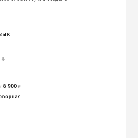
ЗЫК
8 900
от
₽
оворная