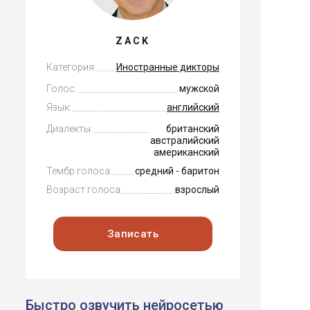
ZACK
Категория:
Иностранные дикторы
Голос:
мужской
Язык:
английский
Диалекты:
британский
австралийский
американский
Тембр голоса:
средний - баритон
Возраст голоса:
взрослый
Записать
Быстро озвучить нейросетью