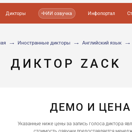
Дикторы
ИИ озвучка
Инфопортал
С
Фильмов и сериалов
ная
Иностранные дикторы
Английский язык
Мультфильмов
YouTube каналов
Видеорекламы
ДИКТОР ZACK
ДЕМО И ЦЕНА
Указанные ниже цены за запись голоса диктора яв
стоимость озвучки предоставляется менедж