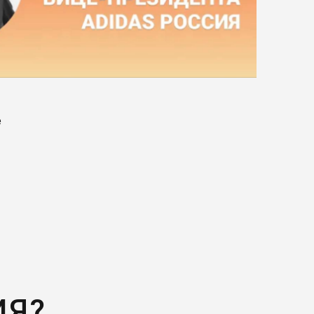
е
ИЯ?