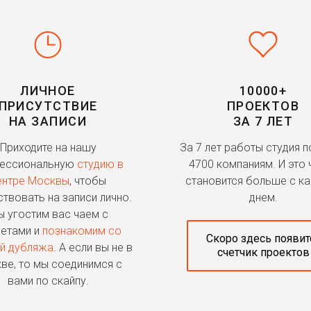
ЛИЧНОЕ
10000+
ПРИСУТСТВИЕ
ПРОЕКТОВ
НА ЗАПИСИ
ЗА 7 ЛЕТ
Приходите на нашу
За 7 лет работы студия 
ессиональную
студию в
4700 компаниям. И это 
ентре Москвы
, чтобы
становится больше с к
ствовать на записи лично.
днем.
 угостим вас чаем с
етами и
познакомим со
Скоро здесь появит
й дубляжа
. А если вы не в
счетчик проектов
ве, то мы соединимся с
вами по скайпу.