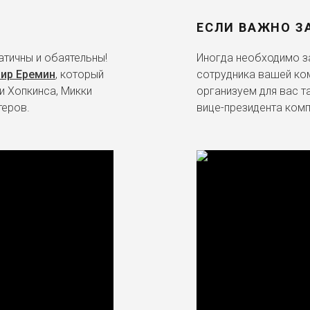
ЕСЛИ ВАЖНО З
тичны и обаятельны!
Иногда необходимо за
ир Еремин
, который
сотрудника вашей ко
и Хопкинса, Микки
организуем для вас т
теров.
вице-президента комп