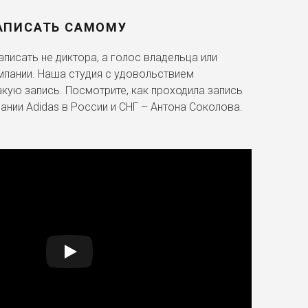
АПИСАТЬ САМОМУ
писать не диктора, а голос владельца или
мпании. Наша студия с удовольствием
акую запись. Посмотрите, как проходила запись
ании Adidas в России и СНГ – Антона Соколова.