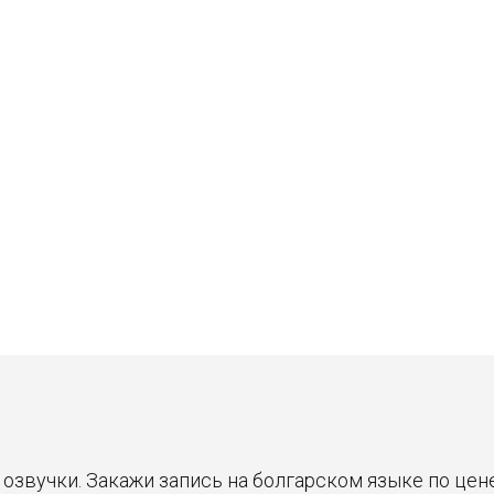
Станислав
Владимир
30 ₽
30 ₽
Цена от
Цена от
Быстрая озвучка
Быстрая озвучка
нейросетью
нейросетью
я озвучки. Закажи запись на болгарском языке по це