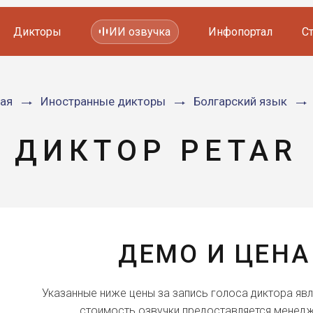
Дикторы
ИИ озвучка
Инфопортал
С
Фильмов и сериалов
ная
Иностранные дикторы
Болгарский язык
Мультфильмов
YouTube каналов
Видеорекламы
ДИКТОР PETAR
ДЕМО И ЦЕНА
Указанные ниже цены за запись голоса диктора яв
стоимость озвучки предоставляется менедж