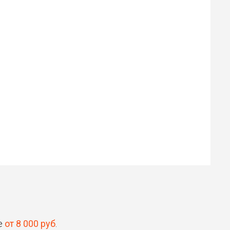
Илья
Роман
30 ₽
30 ₽
Цена от
Цена от
Быстрая озвучка
Быстрая озвучка
нейросетью
нейросетью
не
от 8 000 руб
.