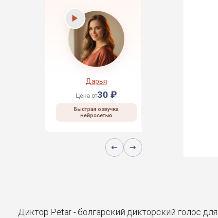
рей
Дарья
Даниил
30 ₽
30 ₽
30 ₽
Цена от
Цена от
 озвучка
Быстрая озвучка
Быстрая озвучка
сетью
нейросетью
нейросетью
Диктор Petar - болгарский дикторский голос дл