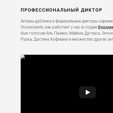
ПРОФЕССИОНАЛЬНЫЙ ДИКТОР
Актеры дубляжа и федеральные дикторы харизма
Посмотрите, как работает у нас в студии
Владим
был голосом Аль Пачино, Майкла Дугласа, Энтон
Рурка, Дастина Хофмана и множество других ак