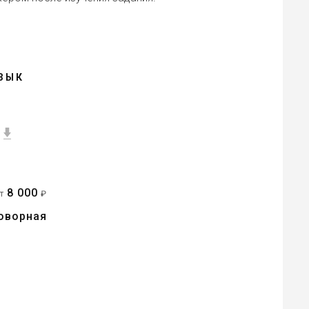
ЗЫК
8 000
от
₽
оворная