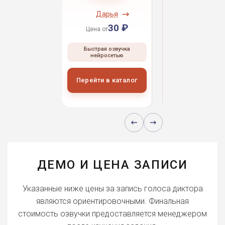
ндрей
Дарья
Даниил
30 ₽
30 ₽
30 
 от
Цена от
Цена от
ая озвучка
Быстрая озвучка
Быстрая озвуч
росетью
нейросетью
нейросетью
и в каталог
Перейти в каталог
Перейти в кат
ДЕМО И ЦЕНА ЗАПИСИ
Указанные ниже цены за запись голоса диктора
являются ориентировочными. Финальная
стоимость озвучки предоставляется менеджером