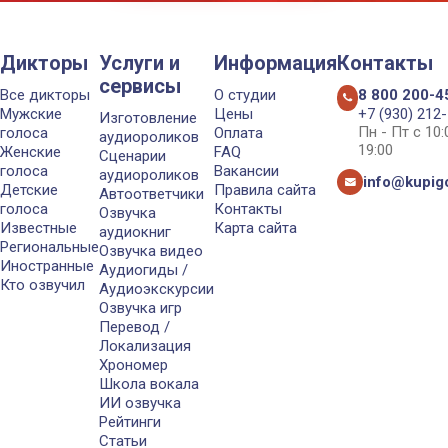
Дикторы
Услуги и
Информация
Контакты
сервисы
Все дикторы
О студии
8 800 200-4
Мужские
Цены
+7 (930) 212
Изготовление
Пн - Пт с 10
голоса
Оплата
аудиороликов
19:00
Женские
FAQ
Сценарии
голоса
Вакансии
аудиороликов
info@kupigo
Детские
Правила сайта
Автоответчики
голоса
Контакты
Озвучка
Известные
Карта сайта
аудиокниг
Региональные
Озвучка видео
Иностранные
Аудиогиды /
Кто озвучил
Аудиоэкскурсии
Озвучка игр
Перевод /
Локализация
Хрономер
Школа вокала
ИИ озвучка
Рейтинги
Статьи