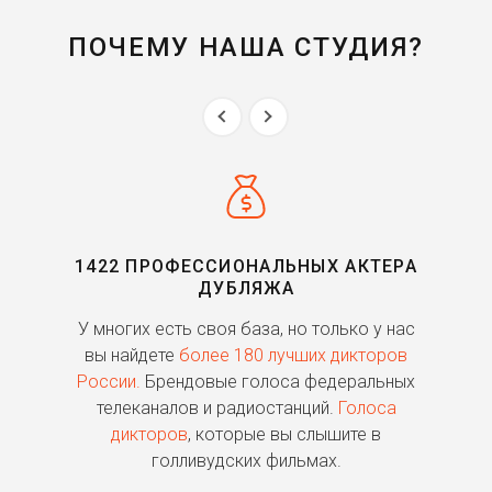
ПОЧЕМУ НАША СТУДИЯ?
1422 ПРОФЕССИОНАЛЬНЫХ АКТЕРА
ДУБЛЯЖА
ь
У многих есть своя база, но только у нас
П
го
вы найдете
более 180 лучших дикторов
России.
Брендовые голоса федеральных
о
телеканалов и радиостанций.
Голоса
дикторов
, которые вы слышите в
п
голливудских фильмах.