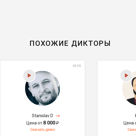
ПОХОЖИЕ ДИКТОРЫ
#698
Stanislav D
8 000
Цена от
₽
Цена 
Скачать демо
Скач