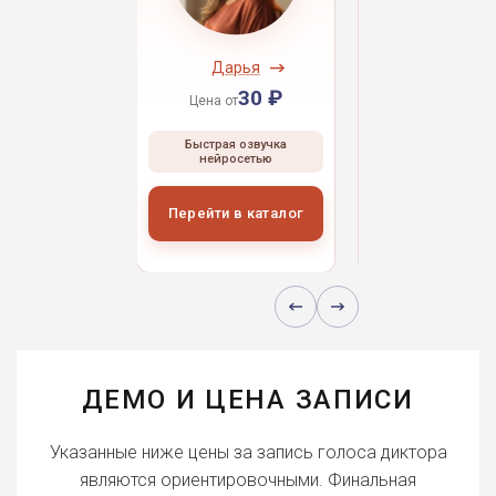
ндрей
Дарья
Даниил
30 ₽
30 ₽
30 
 от
Цена от
Цена от
ая озвучка
Быстрая озвучка
Быстрая озвуч
росетью
нейросетью
нейросетью
и в каталог
Перейти в каталог
Перейти в кат
ДЕМО И ЦЕНА ЗАПИСИ
Указанные ниже цены за запись голоса диктора
являются ориентировочными. Финальная