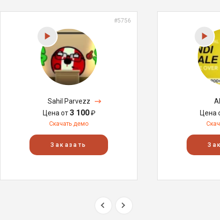
#5756
Sahil Parvezz
A
3 100
Цена от
₽
Цена 
Скачать демо
Скач
Заказать
За