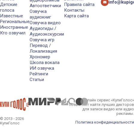
info@kupigo
Детские
Правила сайта
Автоответчики
голоса
Контакты
Озвучка
Известные
Карта сайта
аудиокниг
Региональные
Озвучка видео
Иностранные
Аудиогиды /
Кто озвучил
Аудиоэкскурсии
Озвучка игр
Перевод /
Локализация
Хрономер
Школа вокала
ИИ озвучка
Рейтинги
Статьи
Онлайн сервис «КупиГолос»
позволяет найти лучших дикторов
для записи видео или аудио
рекламы.
© 2013 - 2026
Политика конфиденциальности
КупиГолос