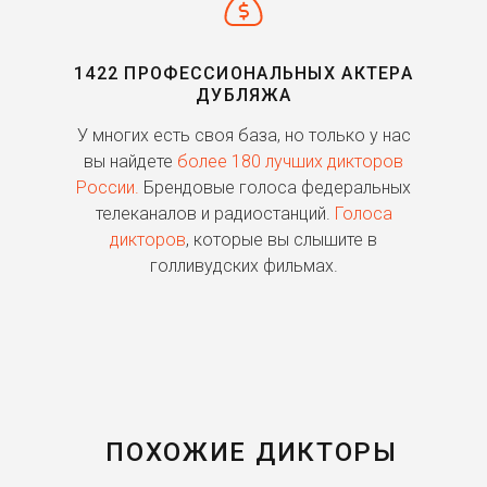
1422 ПРОФЕССИОНАЛЬНЫХ АКТЕРА
ДУБЛЯЖА
ь
У многих есть своя база, но только у нас
П
го
вы найдете
более 180 лучших дикторов
России.
Брендовые голоса федеральных
о
телеканалов и радиостанций.
Голоса
дикторов
, которые вы слышите в
п
голливудских фильмах.
ПОХОЖИЕ ДИКТОРЫ