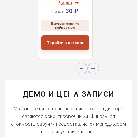
ндрей
Дарья
Даниил
30 ₽
30 ₽
30 
 от
Цена от
Цена от
ая озвучка
Быстрая озвучка
Быстрая озвуч
росетью
нейросетью
нейросетью
и в каталог
Перейти в каталог
Перейти в кат
ДЕМО И ЦЕНА ЗАПИСИ
Указанные ниже цены за запись голоса диктора
являются ориентировочными. Финальная
стоимость озвучки предоставляется менеджером
после изучения задания.