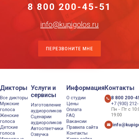
8 800 200-45-51
info@kupigolos.ru
ПЕРЕЗВОНИТЕ МНЕ
Дикторы
Услуги и
Информация
Контакты
сервисы
Все дикторы
О студии
8 800 200-4
Мужские
Цены
+7 (930) 212
Изготовление
Пн - Пт с 10
голоса
Оплата
аудиороликов
19:00
Женские
FAQ
Сценарии
голоса
Вакансии
аудиороликов
info@kupigo
Детские
Правила сайта
Автоответчики
голоса
Контакты
Озвучка
Известные
Карта сайта