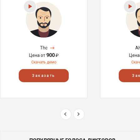
Thc
Al
900
Цена от
₽
Цена
Скачать демо
Скач
Заказать
За