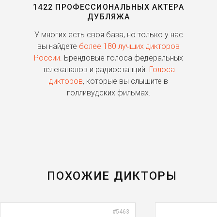
1422 ПРОФЕССИОНАЛЬНЫХ АКТЕРА
ДУБЛЯЖА
ь
У многих есть своя база, но только у нас
П
го
вы найдете
более 180 лучших дикторов
России.
Брендовые голоса федеральных
о
телеканалов и радиостанций.
Голоса
дикторов
, которые вы слышите в
п
голливудских фильмах.
ПОХОЖИЕ ДИКТОРЫ
#5463