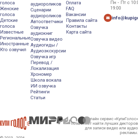
Пн - Пт с 10
голоса
Оплата
аудиороликов
19:00
Женские
FAQ
Сценарии
голоса
Вакансии
аудиороликов
info@kupigo
Детские
Правила сайта
Автоответчики
голоса
Контакты
Озвучка
Известные
Карта сайта
аудиокниг
Региональные
Озвучка видео
Иностранные
Аудиогиды /
Кто озвучил
Аудиоэкскурсии
Озвучка игр
Перевод /
Локализация
Хрономер
Школа вокала
ИИ озвучка
Рейтинги
Статьи
Онлайн сервис «КупиГолос»
позволяет найти лучших дикторов
для записи видео или аудио
рекламы.
© 2013 - 2026