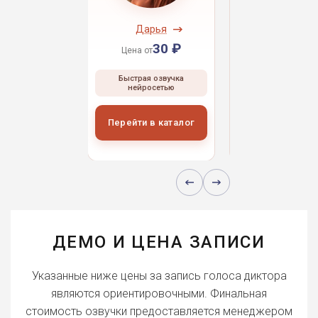
ндрей
Дарья
Даниил
30 ₽
30 ₽
30 
 от
Цена от
Цена от
ая озвучка
Быстрая озвучка
Быстрая озвуч
росетью
нейросетью
нейросетью
и в каталог
Перейти в каталог
Перейти в кат
ДЕМО И ЦЕНА ЗАПИСИ
Указанные ниже цены за запись голоса диктора
являются ориентировочными. Финальная
стоимость озвучки предоставляется менеджером