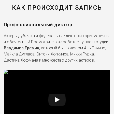
КАК ПРОИСХОДИТ ЗАПИСЬ
Профессиональный диктор
Актеры дубляжа и федеральные дикторы харизматичны
и обаятельны! Посмотрите, как работает у нас в студии
Владимир Еремин
, который был голосом Аль Пачино,
Майкла Дугласа, Энтони Хопкинса, Микки Рурка,
Дастина Хофмана и множество других актеров.