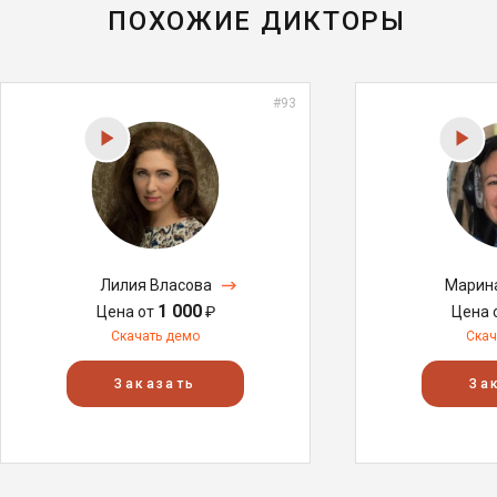
ПОХОЖИЕ ДИКТОРЫ
#93
Лилия Власова
Марин
1 000
Цена от
₽
Цена 
Скачать демо
Скач
Заказать
За