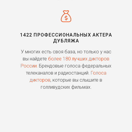
1422 ПРОФЕССИОНАЛЬНЫХ АКТЕРА
ДУБЛЯЖА
ь
У многих есть своя база, но только у нас
П
го
вы найдете
более 180 лучших дикторов
России.
Брендовые голоса федеральных
о
телеканалов и радиостанций.
Голоса
дикторов
, которые вы слышите в
п
голливудских фильмах.