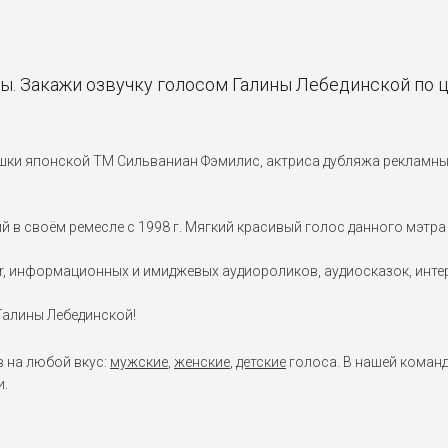
ы. Закажи озвучку голосом Галины Лебединской по 
шки японской ТМ Сильваниан Фэмилис, актриса дубляжа рекламны
 в своём ремесле с 1998 г. Мягкий красивый голос данного мэтра
ivr, информационных и имиджевых аудиороликов, аудиосказок, инт
Галины Лебединской!
в на любой вкус:
мужские
,
женские
,
детские
голоса. В нашей команд
и.