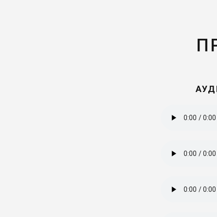
П
АУД