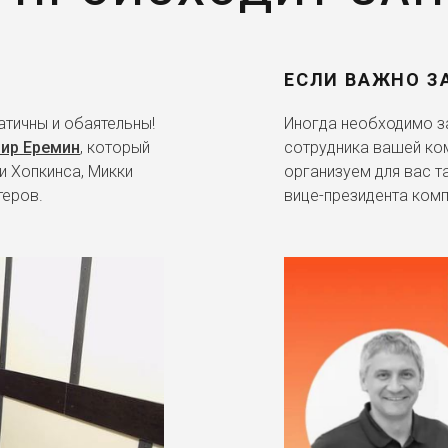
ЕСЛИ ВАЖНО З
тичны и обаятельны!
Иногда необходимо за
ир Еремин
, который
сотрудника вашей ко
и Хопкинса, Микки
организуем для вас т
теров.
вице-президента комп