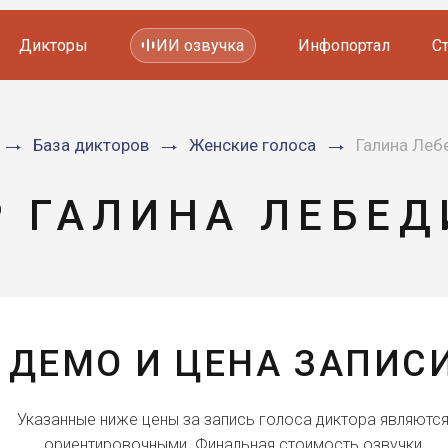
Дикторы
ИИ озвучка
Инфопортал
С
Фильмов и сериалов
База дикторов
Женские голоса
Галина Леб
Мультфильмов
YouTube каналов
Видеорекламы
 ГАЛИНА ЛЕБЕ
ДЕМО И ЦЕНА ЗАПИС
Указанные ниже цены за запись голоса диктора являютс
ориентировочными. Финальная стоимость озвучки