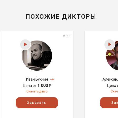
ПОХОЖИЕ ДИКТОРЫ
#968
Иван Букчин
Алексан
1 000
Цена от
₽
Цена 
Скачать демо
Скач
Заказать
За