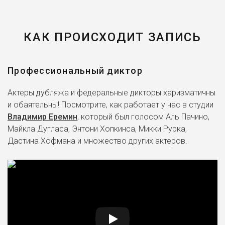
КАК ПРОИСХОДИТ ЗАПИСЬ
Профессиональный диктор
Актеры дубляжа и федеральные дикторы харизматичны
и обаятельны! Посмотрите, как работает у нас в студии
Владимир Еремин
, который был голосом Аль Пачино,
Майкла Дугласа, Энтони Хопкинса, Микки Рурка,
Дастина Хофмана и множество других актеров.