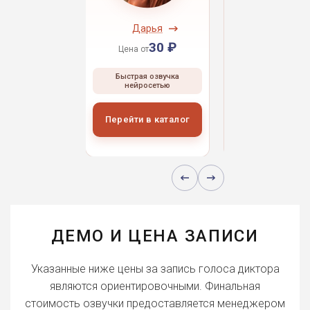
ндрей
Дарья
Даниил
30 ₽
30 ₽
30 
 от
Цена от
Цена от
ая озвучка
Быстрая озвучка
Быстрая озвуч
росетью
нейросетью
нейросетью
и в каталог
Перейти в каталог
Перейти в кат
ДЕМО И ЦЕНА ЗАПИСИ
Указанные ниже цены за запись голоса диктора
являются ориентировочными. Финальная
стоимость озвучки предоставляется менеджером