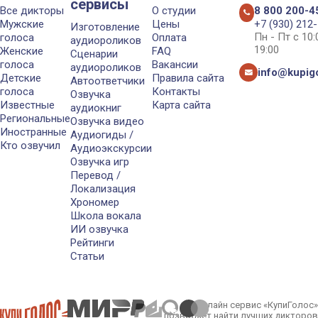
сервисы
Все дикторы
О студии
8 800 200-4
Мужские
Цены
+7 (930) 212
Изготовление
Пн - Пт с 10
голоса
Оплата
аудиороликов
19:00
Женские
FAQ
Сценарии
голоса
Вакансии
аудиороликов
info@kupigo
Детские
Правила сайта
Автоответчики
голоса
Контакты
Озвучка
Известные
Карта сайта
аудиокниг
Региональные
Озвучка видео
Иностранные
Аудиогиды /
Кто озвучил
Аудиоэкскурсии
Озвучка игр
Перевод /
Локализация
Хрономер
Школа вокала
ИИ озвучка
Рейтинги
Статьи
Онлайн сервис «КупиГолос»
позволяет найти лучших дикторов