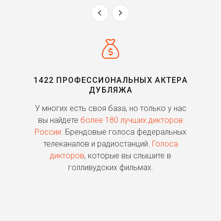
1422 ПРОФЕССИОНАЛЬНЫХ АКТЕРА
ДУБЛЯЖА
ь
У многих есть своя база, но только у нас
П
го
вы найдете
более 180 лучших дикторов
России.
Брендовые голоса федеральных
о
телеканалов и радиостанций.
Голоса
дикторов
, которые вы слышите в
п
голливудских фильмах.