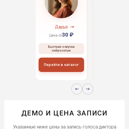
ндрей
Дарья
Даниил
30 ₽
30 ₽
30 
 от
Цена от
Цена от
ая озвучка
Быстрая озвучка
Быстрая озвуч
росетью
нейросетью
нейросетью
и в каталог
Перейти в каталог
Перейти в кат
ДЕМО И ЦЕНА ЗАПИСИ
Указанные ниже цены за запись голоса диктора