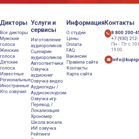
Дикторы
Услуги и
Информация
Контакты
сервисы
Все дикторы
О студии
8 800 200-4
Мужские
Цены
+7 (930) 212
Изготовление
Пн - Пт с 10
голоса
Оплата
аудиороликов
19:00
Женские
FAQ
Сценарии
голоса
Вакансии
аудиороликов
info@kupigo
Детские
Правила сайта
Автоответчики
голоса
Контакты
Озвучка
Известные
Карта сайта
аудиокниг
Региональные
Озвучка видео
Иностранные
Аудиогиды /
Кто озвучил
Аудиоэкскурсии
Озвучка игр
Перевод /
Локализация
Хрономер
Школа вокала
ИИ озвучка
Рейтинги