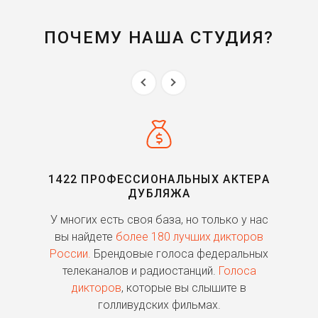
ПОЧЕМУ НАША СТУДИЯ?
1422 ПРОФЕССИОНАЛЬНЫХ АКТЕРА
ДУБЛЯЖА
ь
У многих есть своя база, но только у нас
П
го
вы найдете
более 180 лучших дикторов
России.
Брендовые голоса федеральных
о
телеканалов и радиостанций.
Голоса
дикторов
, которые вы слышите в
п
голливудских фильмах.