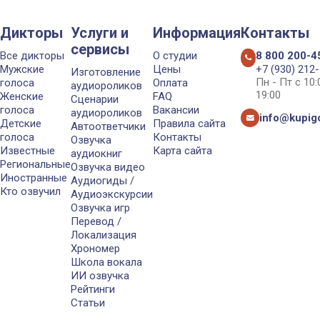
Дикторы
Услуги и
Информация
Контакты
сервисы
Все дикторы
О студии
8 800 200-4
Мужские
Цены
+7 (930) 212
Изготовление
Пн - Пт с 10
голоса
Оплата
аудиороликов
19:00
Женские
FAQ
Сценарии
голоса
Вакансии
аудиороликов
info@kupigo
Детские
Правила сайта
Автоответчики
голоса
Контакты
Озвучка
Известные
Карта сайта
аудиокниг
Региональные
Озвучка видео
Иностранные
Аудиогиды /
Кто озвучил
Аудиоэкскурсии
Озвучка игр
Перевод /
Локализация
Хрономер
Школа вокала
ИИ озвучка
Рейтинги
Статьи