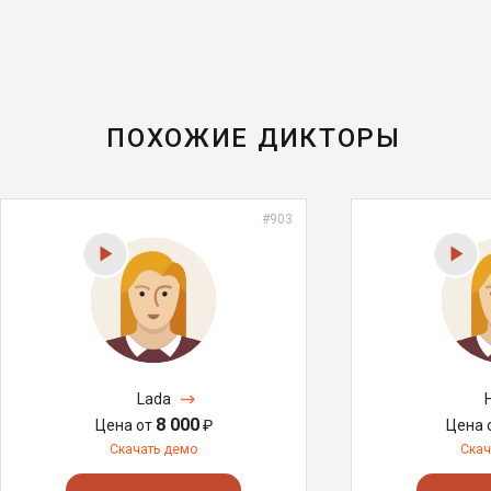
ПОХОЖИЕ ДИКТОРЫ
#903
Lada
8 000
Цена от
₽
Цена 
Скачать демо
Скач