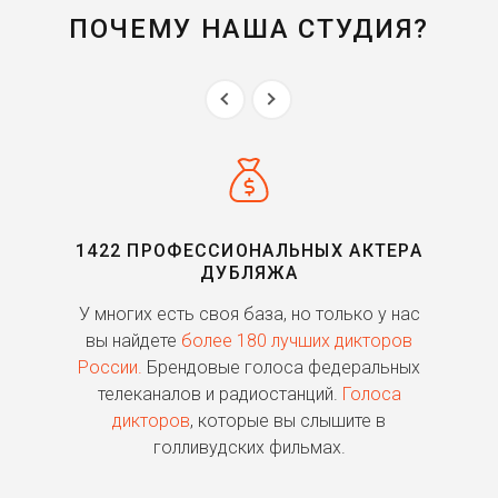
ПОЧЕМУ НАША СТУДИЯ?
1422 ПРОФЕССИОНАЛЬНЫХ АКТЕРА
ДУБЛЯЖА
ь
У многих есть своя база, но только у нас
П
го
вы найдете
более 180 лучших дикторов
России.
Брендовые голоса федеральных
о
телеканалов и радиостанций.
Голоса
дикторов
, которые вы слышите в
п
голливудских фильмах.