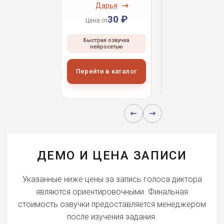
ндрей
Дарья
Даниил
30 ₽
30 ₽
30 
 от
Цена от
Цена от
ая озвучка
Быстрая озвучка
Быстрая озвуч
росетью
нейросетью
нейросетью
и в каталог
Перейти в каталог
Перейти в кат
ДЕМО И ЦЕНА ЗАПИСИ
Указанные ниже цены за запись голоса диктора
являются ориентировочными. Финальная
стоимость озвучки предоставляется менеджером
после изучения задания.