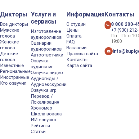
Дикторы
Услуги и
Информация
Контакты
сервисы
Все дикторы
О студии
8 800 200-4
Мужские
Цены
+7 (930) 212
Изготовление
Пн - Пт с 10
голоса
Оплата
аудиороликов
19:00
Женские
FAQ
Сценарии
голоса
Вакансии
аудиороликов
info@kupigo
Детские
Правила сайта
Автоответчики
голоса
Контакты
Озвучка
Известные
Карта сайта
аудиокниг
Региональные
Озвучка видео
Иностранные
Аудиогиды /
Кто озвучил
Аудиоэкскурсии
Озвучка игр
Перевод /
Локализация
Хрономер
Школа вокала
ИИ озвучка
Рейтинги
Статьи