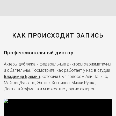
КАК ПРОИСХОДИТ ЗАПИСЬ
Профессиональный диктор
Актеры дубляжа и федеральные дикторы харизматичны
и обаятельны! Посмотрите, как работает у нас в студии
Владимир Еремин
, который был голосом Аль Пачино,
Майкла Дугласа, Энтони Хопкинса, Микки Рурка,
Дастина Хофмана и множество других актеров.