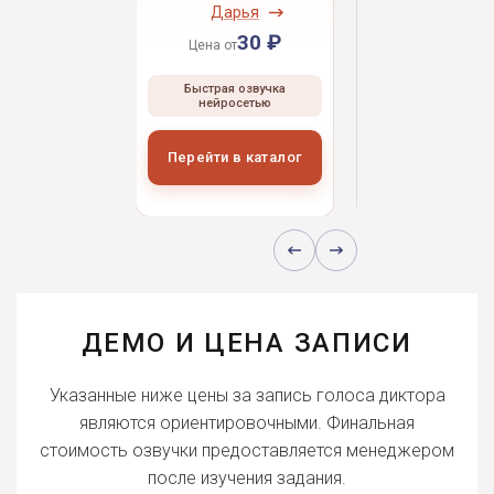
ндрей
Дарья
Даниил
30 ₽
30 ₽
30 
 от
Цена от
Цена от
ая озвучка
Быстрая озвучка
Быстрая озвуч
росетью
нейросетью
нейросетью
и в каталог
Перейти в каталог
Перейти в кат
ДЕМО И ЦЕНА ЗАПИСИ
Указанные ниже цены за запись голоса диктора
являются ориентировочными. Финальная
стоимость озвучки предоставляется менеджером
после изучения задания.