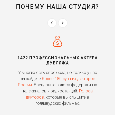
ПОЧЕМУ НАША СТУДИЯ?
1422 ПРОФЕССИОНАЛЬНЫХ АКТЕРА
ДУБЛЯЖА
ь
У многих есть своя база, но только у нас
П
го
вы найдете
более 180 лучших дикторов
России.
Брендовые голоса федеральных
о
телеканалов и радиостанций.
Голоса
дикторов
, которые вы слышите в
п
голливудских фильмах.