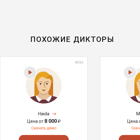
ПОХОЖИЕ ДИКТОРЫ
#896
Haida
M
8 000
Цена от
₽
Цена 
Скачать демо
Скач