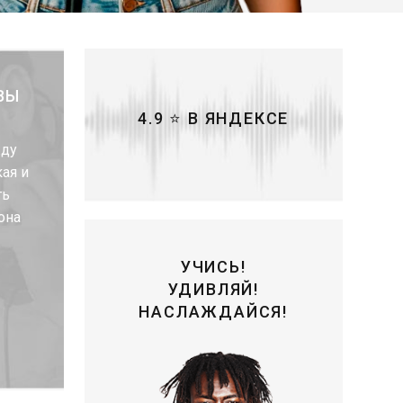
ВЫ
4.9 ⭐ В ЯНДЕКСЕ
жду
ая и
ть
она
УЧИСЬ!
УДИВЛЯЙ!
НАСЛАЖДАЙСЯ!