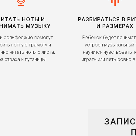
ЧИТАТЬ НОТЫ И
РАЗБИРАТЬСЯ В Р
НИМАТЬ МУЗЫКУ
И РАЗМЕРАХ
и сольфеджио помогут
Ребёнок будет понимать
оить нотную грамоту и
устроен музыкальный т
нно читать ноты с листа,
научится чувствовать т
з страха и путаницы.
играть или петь ровно в
ЗАПИС