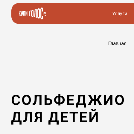
Услуги
Озвучка видео
Иностранные дикторы
Главная
Работа с аудио
Русские дикторы
Работа с текстом
Актеры озвучки
Локализация и перевод
Контакты дикторов
СОЛЬФЕДЖИО
Другие услуги
ИИ голоса
ДЛЯ ДЕТЕЙ
8 903 016-78-05
8 903 016-78-05
Заказать звонок
Заказать звонок