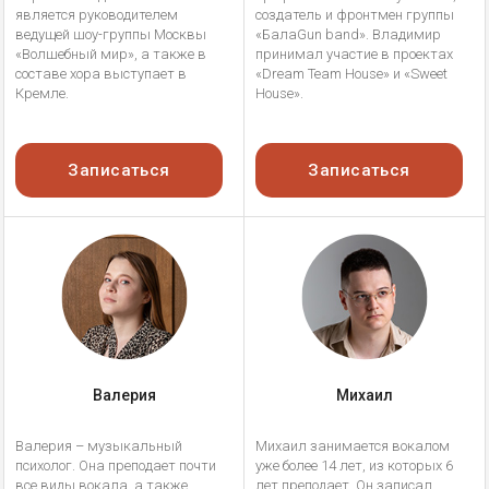
является руководителем
создатель и фронтмен группы
ведущей шоу-группы Москвы
«БалаGun band». Владимир
«Волшебный мир», а также в
принимал участие в проектах
составе хора выступает в
«Dream Team House» и «Sweet
Кремле.
House».
Записаться
Записаться
Валерия
Михаил
Валерия – музыкальный
Михаил занимается вокалом
психолог. Она преподает почти
уже более 14 лет, из которых 6
все виды вокала, а также
лет преподает. Он записал