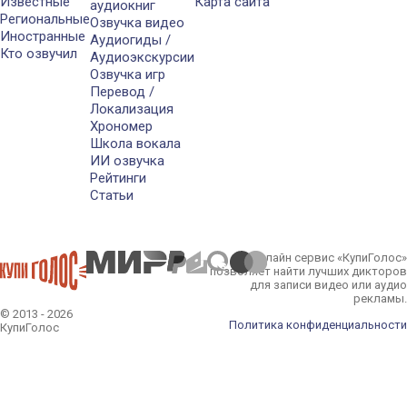
Известные
Карта сайта
аудиокниг
Региональные
Озвучка видео
Иностранные
Аудиогиды /
Кто озвучил
Аудиоэкскурсии
Озвучка игр
Перевод /
Локализация
Хрономер
Школа вокала
ИИ озвучка
Рейтинги
Статьи
Онлайн сервис «КупиГолос»
позволяет найти лучших дикторов
для записи видео или аудио
рекламы.
© 2013 - 2026
Политика конфиденциальности
КупиГолос