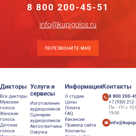
8 800 200-45-51
info@kupigolos.ru
ПЕРЕЗВОНИТЕ МНЕ
Дикторы
Услуги и
Информация
Контакты
сервисы
Все дикторы
О студии
8 800 200-4
Мужские
Цены
+7 (930) 212
Изготовление
Пн - Пт с 10
голоса
Оплата
аудиороликов
19:00
Женские
FAQ
Сценарии
голоса
Вакансии
аудиороликов
info@kupigo
Детские
Правила сайта
Автоответчики
голоса
Контакты
Озвучка